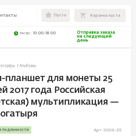
Пусто
онтакты
Корзина пуста
Отправка заказа
пн-вс:
10:00-18:00
на следующий
день
сессуары
Альбомы
-планшет для монеты 25
й 2017 года Российская
етская) мультипликация —
богатыря
я подлинности
Арт. 0004-213