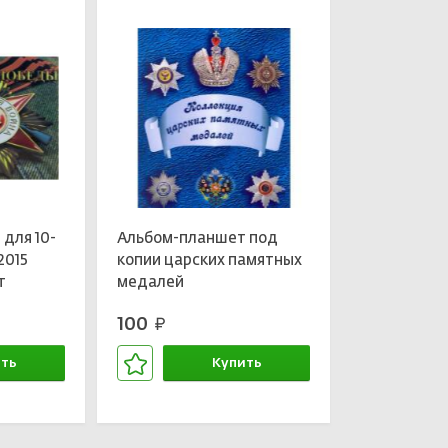
для 10-
Альбом-планшет под
2015
копии царских памятных
т
медалей
100
руб.
ть
Купить
зине
В корзине