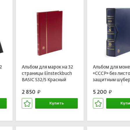
2
Альбом для марок на 32
Альбом для мон
страницы Einsteckbuch
«СССР» без листо
BASIC S32/5 Красный
защитным шубе
LEUCHTTURM 339362
формат «Optima
2 850
5 200
руб.
руб.
LEUCHTTURM 34
Купить
Купи
В корзине
В кор