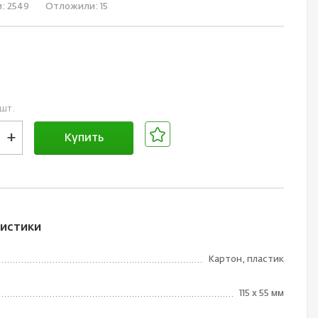
и:
2549
Отложили:
15
 шт.
+
Купить
В корзине
истики
Картон, пластик
115 х 55 мм