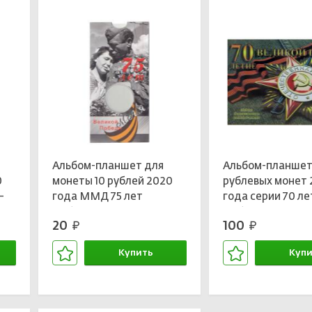
Альбом-планшет для
Альбом-планшет 
0
монеты 10 рублей 2020
рублевых монет 
—
года ММД 75 лет
года серии 70 ле
ой
Победы
Победы
20
100
руб.
руб.
Купить
Купи
В корзине
В кор