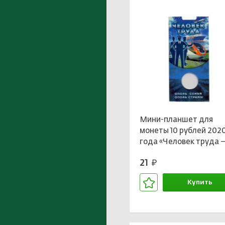
Мини-планшет для
монеты 10 рублей 202
года «Человек труда 
работник транспортн
21
руб.
сферы»
Купить
В корзине