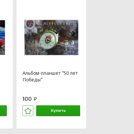
Альбом-планшет ''50 лет
Победы''
100
руб.
Купить
В корзине