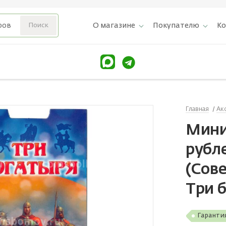
О магазине
Покупателю
К
Главная
Ак
Мини
рубле
(Сов
Три 
Гаранти