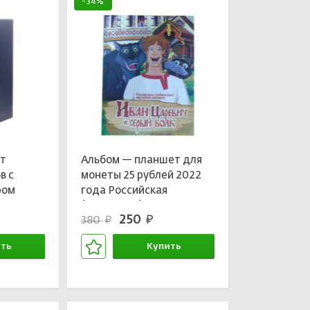
-34%
ет
Альбом — планшет для
в с
монеты 25 рублей 2022
ром
года Российская
»
(Советская)
250
380
руб.
руб.
4366
мультипликация — Иван
Царевич и серый волк
ть
Купить
зине
В корзине