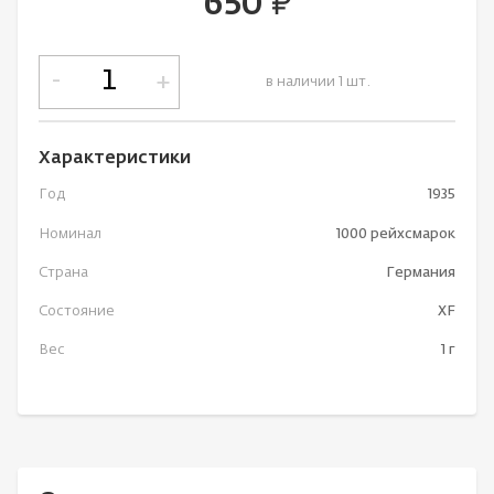
650
руб.
-
+
в наличии 1 шт.
Характеристики
Год
1935
Номинал
1000 рейхсмарок
Страна
Германия
Состояние
XF
Вес
1 г