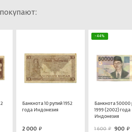
 покупают:
-44%
42
Банкнота 10 рупий 1952
Банкнота 50000 
года Индонезия
1999 (2002) года
Индонезия
2 000
900
1 600
руб.
руб.
руб.