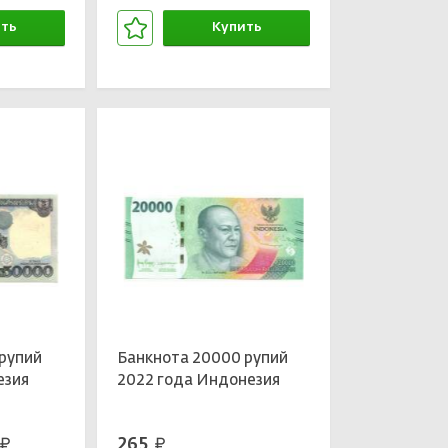
ть
Купить
зине
В корзине
рупий
Банкнота 20000 рупий
езия
2022 года Индонезия
265
руб.
руб.