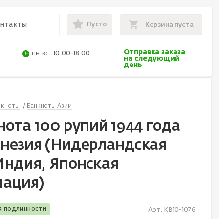
Пусто
онтакты
Корзина пуста
Отправка заказа
пн-вс:
10:00-18:00
на следующий
день
нкноты
Банкноты Азии
нота 100 рупий 1944 года
незия (Нидерландская
Индия, Японская
пация)
я подлинности
Арт. KB10-1076