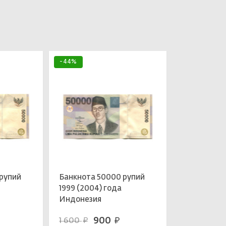
-44%
рупий
Банкнота 50000 рупий
1999 (2004) года
Индонезия
900
1 600
руб.
руб.