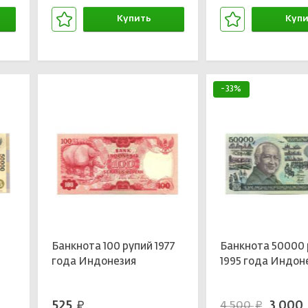
Купить
Купи
В корзине
В кор
-33%
й
Банкнота 100 рупий 1977
Банкнота 50000 
года Индонезия
1995 года Индон
525
3 000
4 500
руб.
руб.