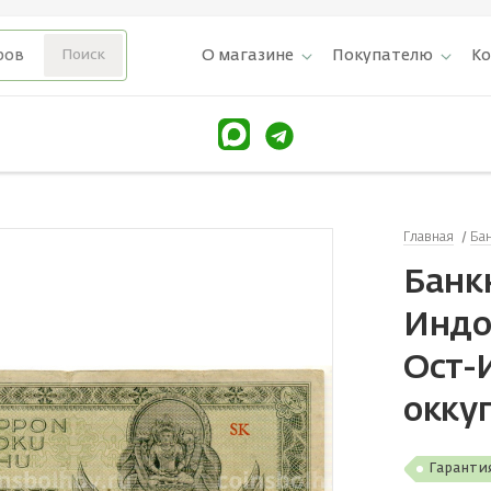
О магазине
Покупателю
К
Главная
Ба
Банк
Индо
Ост-
окку
Гаранти