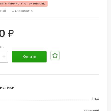
чите именно этот экземпляр
и:
311
Отложили:
4
00
руб.
шт.
+
Купить
В корзине
истики
1944