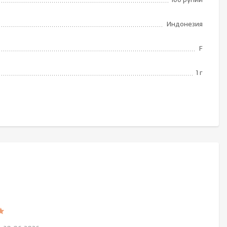
100 рупий
Индонезия
F
1 г