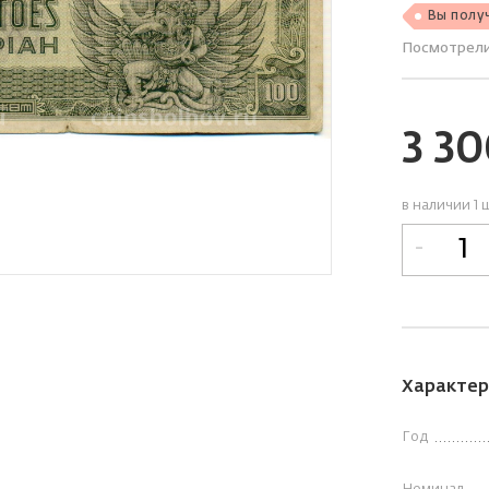
Вы полу
Посмотрел
3 3
в наличии 1 
-
Характер
Год