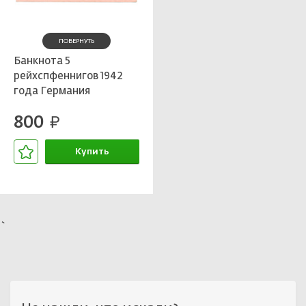
ПОВЕРНУТЬ
Банкнота 5
рейхспфеннигов 1942
года Германия
800
руб.
Купить
В корзине
`