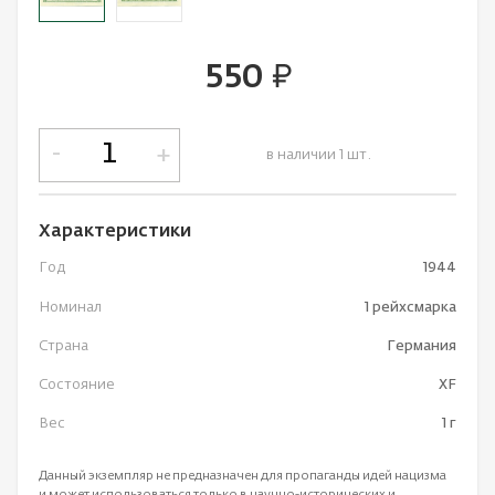
550
руб.
-
+
в наличии 1 шт.
Характеристики
Год
1944
Номинал
1 рейхсмарка
Страна
Германия
Состояние
XF
Вес
1 г
Данный экземпляр не предназначен для пропаганды идей нацизма
и может использоваться только в научно-исторических и