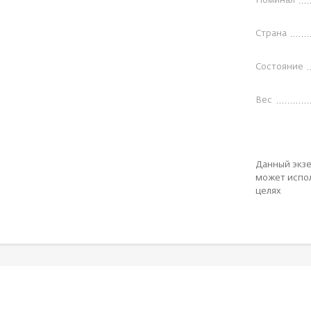
Номинал
Страна
Состояние
Вес
Данный экзе
может испол
целях