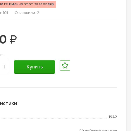
чите именно этот экземпляр
и:
101
Отложили:
2
00
руб.
шт.
+
Купить
В корзине
истики
1942