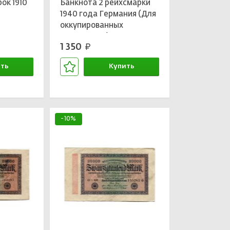
ок 1910
Банкнота 2 рейхсмарки
1940 года Германия (Для
оккупированных
территорий)
1 350
руб.
ть
Купить
зине
В корзине
-10%