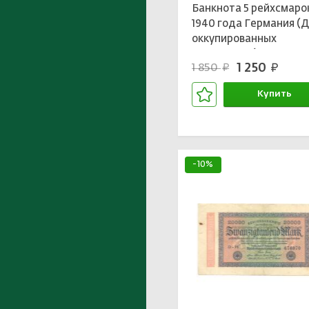
Банкнота 5 рейхсмаро
1940 года Германия (
оккупированных
территорий)
1 250
1 850
руб.
руб.
Купить
В корзине
-10%