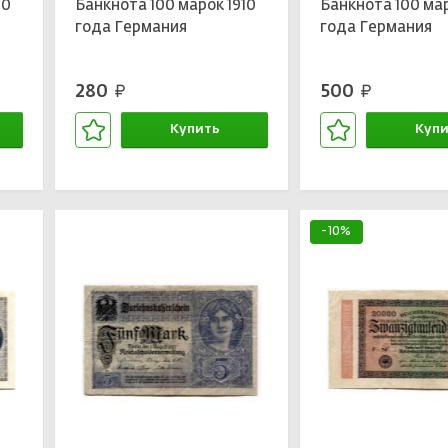
10
Банкнота 100 марок 1910
Банкнота 100 мар
года Германия
года Германия
280
500
руб.
руб.
Купить
Купи
В корзине
В кор
-10%