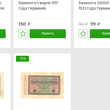
к
Банкнота 5 марок 1917
Банкнота 20000
Для
года Германия
1923 года Герма
350
99
110
руб.
руб.
руб.
Купить
Купи
В корзине
В кор
-10%