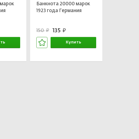
 марок
Банкнота 20000 марок
ния
1923 года Германия
135
150
руб.
руб.
ть
Купить
зине
В корзине