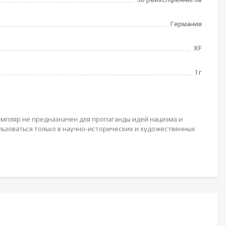
50 рейхспфеннигов
Германия
XF
1 г
мпляр не предназначен для пропаганды идей нацизма и
ьзоваться только в научно-исторических и художественных