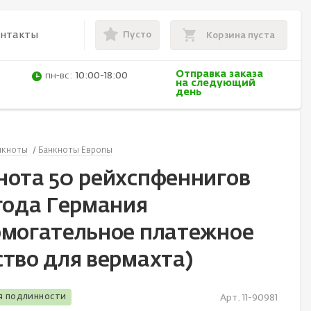
Пусто
онтакты
Корзина пуста
Отправка заказа
пн-вс:
10:00-18:00
на следующий
день
нкноты
Банкноты Европы
нота 50 рейхспфеннигов
 года Германия
омогательное платежное
ство для вермахта)
я подлинности
Арт. 11-90981