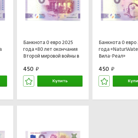
Банкнота 0 евро 2025
Банкнота 0 евро 
а
года «80 лет окончания
года «NaturWate
Второй мировой войны в
Вила-Реал»
Германии»
450
450
руб.
руб.
Купить
Купи
В корзине
В кор