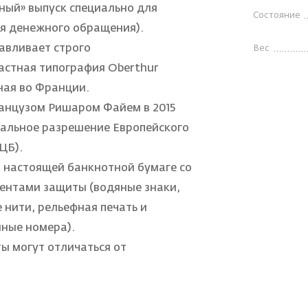
ный» выпуск специально для
Состояние
ля денежного обращения).
авливает строго
Вес
астная типография Oberthur
нная во Франции.
анцузом Ришаром Файем в 2015
иальное разрешение Европейского
ЦБ).
 настоящей банкнотной бумаге со
ентами защиты (водяные знаки,
нити, рельефная печать и
ные номера).
ы могут отличаться от