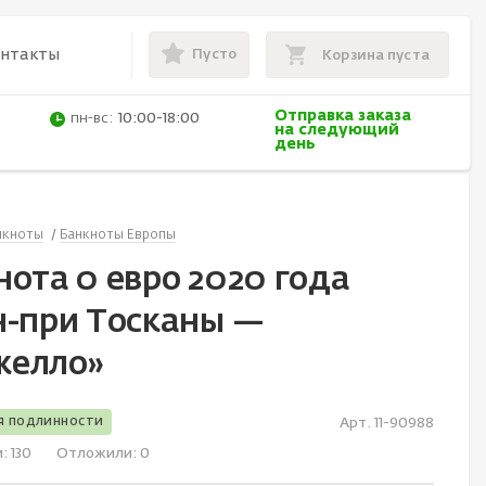
Пусто
онтакты
Корзина пуста
Отправка заказа
пн-вс:
10:00-18:00
на следующий
день
нкноты
Банкноты Европы
нота 0 евро 2020 года
н-при Тосканы —
елло»
я подлинности
Арт. 11-90988
и:
130
Отложили:
0