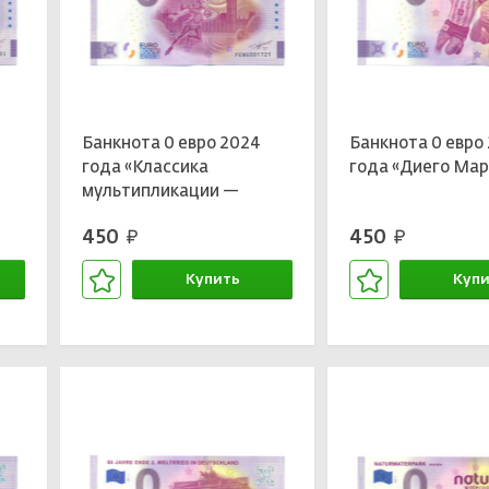
Банкнота 0 евро 2024
Банкнота 0 евро
года «Классика
года «Диего Ма
мультипликации —
Питер Пэн»
450
450
руб.
руб.
Купить
Купи
В корзине
В кор