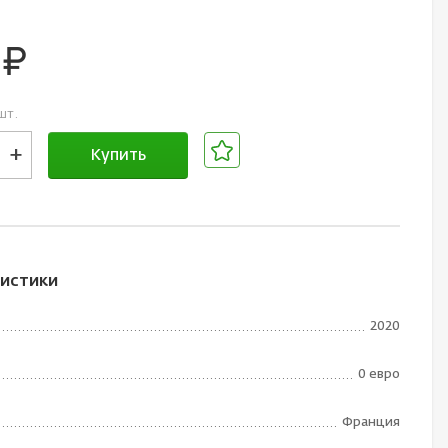
0
руб.
шт.
+
Купить
В корзине
истики
2020
0 евро
Франция