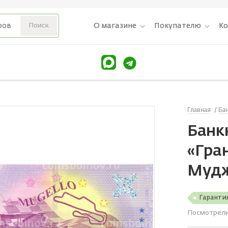
О магазине
Покупателю
К
Главная
Ба
Банк
«Гра
Мудж
Гаранти
Посмотрел