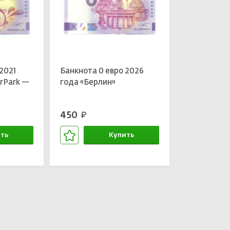
2021
Банкнота 0 евро 2026
rPark —
года «Берлин»
450
руб.
ть
Купить
зине
В корзине