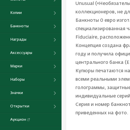
Unusual («Необязатель
коллекционеров, не д
Копии
Банкноты 0 евро изгот
Банкноты
специализированная ч
Fiduciaire, расположе
Награды
Концепция создана фр
Аксессуары
году и получила офиц
центрального банка (Е
Марки
Купюры печатаются на
всеми реальными элем
Наборы
голограммы, защитные 
Значки
индивидуальные серий
Серия и номер банкнот
Открытки
приведенных на фото.
Аукцион