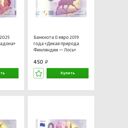
 2025
Банкнота 0 евро 2019
радона»
года «Дикая природа
Финляндии — Лось»
450
руб.
ть
Купить
зине
В корзине