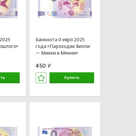
 2025
Банкнота 0 евро 2025
рошлого»
года «Пароходик Вилли
— Микки и Минни»
450
руб.
ть
Купить
зине
В корзине