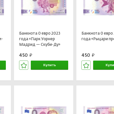
Банкнота 0 евро 2023
Банкнота 0 евро
и-
года «Парк Уорнер
года «Рыцари п
Мадрид — Скуби-Ду»
450
450
руб.
руб.
Купить
Купи
В корзине
В кор