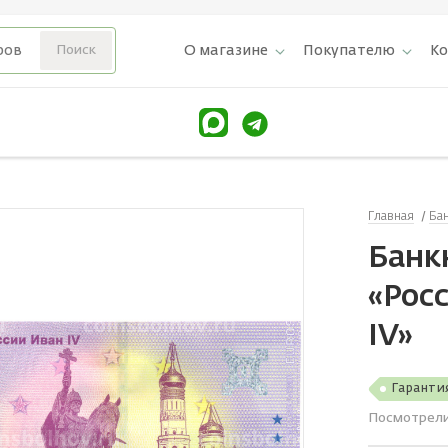
О магазине
Покупателю
К
Главная
Ба
Банкн
«Росс
IV»
Гаранти
Посмотрел