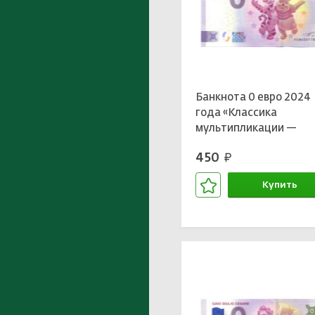
Банкнота 0 евро 2024
года «Классика
мультипликации —
Винни-Пух»
450
руб.
Купить
В корзине