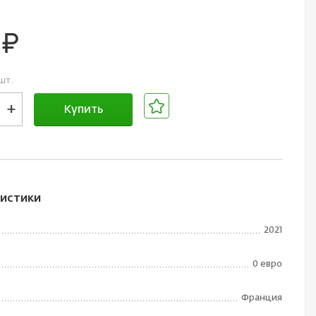
0
руб.
шт.
+
Купить
В корзине
истики
2021
0 евро
Франция