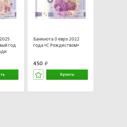
 2025
Банкнота 0 евро 2022
вый год
года «С Рождеством»
ади
450
руб.
ть
Купить
зине
В корзине