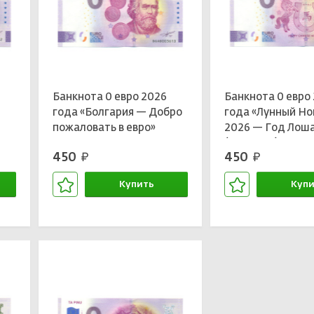
Банкнота 0 евро 2026
Банкнота 0 евро
года «Болгария — Добро
года «Лунный Но
пожаловать в евро»
2026 — Год Лош
(Подкова)»
450
450
руб.
руб.
Купить
Купи
В корзине
В кор