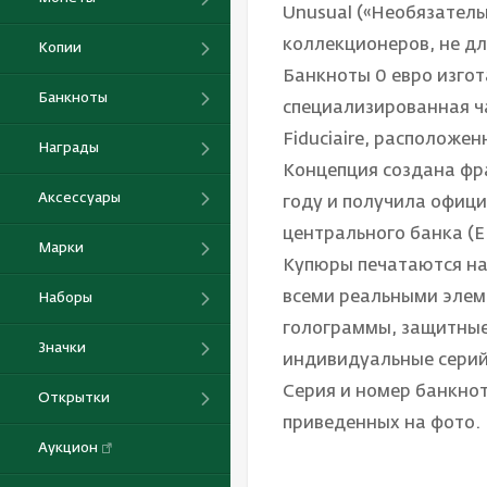
Unusual («Необязатель
коллекционеров, не д
Копии
Банкноты 0 евро изгот
Банкноты
специализированная ч
Fiduciaire, расположе
Награды
Концепция создана фр
Аксессуары
году и получила офиц
центрального банка (Е
Марки
Купюры печатаются на
всеми реальными элем
Наборы
голограммы, защитные 
Значки
индивидуальные серий
Серия и номер банкнот
Открытки
приведенных на фото.
Аукцион