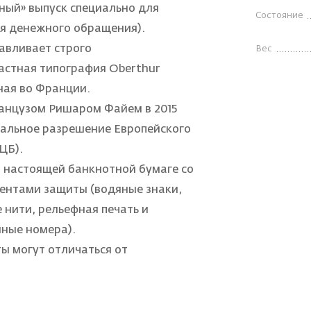
ный» выпуск специально для
Состояние
ля денежного обращения).
авливает строго
Вес
астная типография Oberthur
нная во Франции.
анцузом Ришаром Файем в 2015
иальное разрешение Европейского
ЦБ).
 настоящей банкнотной бумаге со
ентами защиты (водяные знаки,
нити, рельефная печать и
ные номера).
ы могут отличаться от