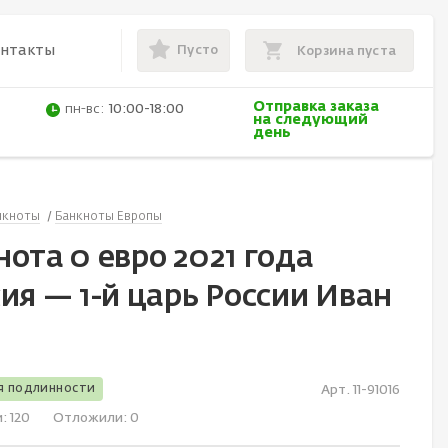
Пусто
онтакты
Корзина пуста
Отправка заказа
пн-вс:
10:00-18:00
на следующий
день
нкноты
Банкноты Европы
ота 0 евро 2021 года
ия — 1-й царь России Иван
я подлинности
Арт. 11-91016
и:
120
Отложили:
0