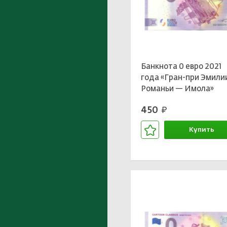
Банкнота 0 евро 2021
года «Гран-при Эмили
Романьи — Имола»
450
руб.
Купить
В корзине