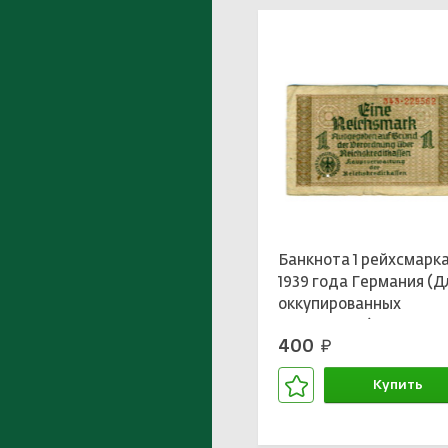
Банкнота 1 рейхсмарк
1939 года Германия (Д
оккупированных
территорий)
400
руб.
Купить
В корзине