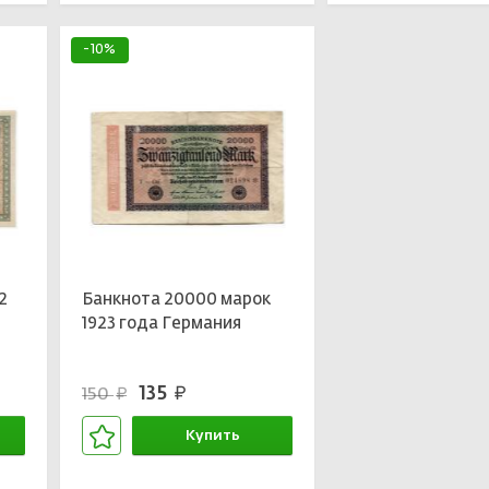
-10%
2
Банкнота 20000 марок
1923 года Германия
135
150
руб.
руб.
Купить
В корзине