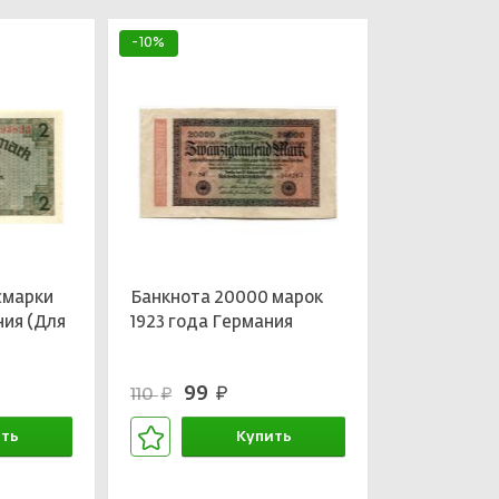
-10%
смарки
Банкнота 20000 марок
ния (Для
1923 года Германия
99
110
руб.
руб.
ть
Купить
зине
В корзине