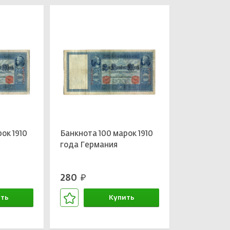
ок 1910
Банкнота 100 марок 1910
года Германия
280
руб.
ть
Купить
зине
В корзине