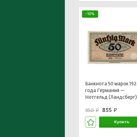
-10%
Банкнота 50 марок 192
года Германия —
Нотгельд (Ландсберг)
855
950
руб.
руб.
Купить
В корзине