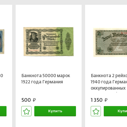
10
Банкнота 50000 марок
Банкнота 2 рейх
1922 года Германия
1940 года Герма
оккупированных
территорий)
500
1 350
руб.
руб.
Купить
Купи
В корзине
В кор