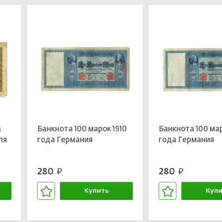
а
Банкнота 100 марок 1910
Банкнота 100 мар
ля
года Германия
года Германия
280
280
руб.
руб.
Купить
Купи
В корзине
В кор