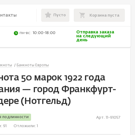
Пусто
онтакты
Корзина пуста
Отправка заказа
пн-вс:
10:00-18:00
на следующий
день
нкноты
Банкноты Европы
ота 50 марок 1922 года
ания — город Франкфурт-
дере (Нотгельд)
я подлинности
Арт. 11-91057
и:
91
Отложили:
1