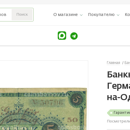
О магазине
Покупателю
К
Главная
Ба
Банкн
Герм
на-О
Гаранти
Посмотрел