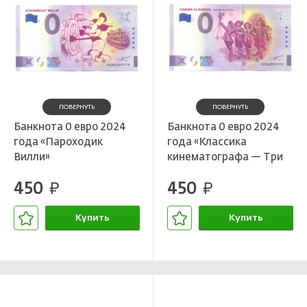
ПОВЕРНУТЬ
ПОВЕРНУТЬ
Банкнота 0 евро 2024
Банкнота 0 евро 2024
года «Пароходик
года «Классика
Вилли»
кинематографа — Три
мушкетера»
450
450
руб.
руб.
Купить
Купить
В корзине
В корзине