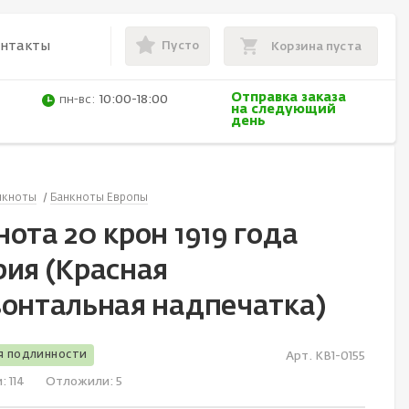
Пусто
онтакты
Корзина пуста
Отправка заказа
пн-вс:
10:00-18:00
на следующий
день
нкноты
Банкноты Европы
ота 20 крон 1919 года
рия (Красная
зонтальная надпечатка)
я подлинности
Арт. KB1-0155
и:
114
Отложили:
5