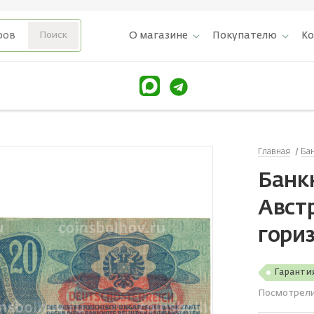
О магазине
Покупателю
К
Главная
Ба
Банкн
Авст
гори
Гаранти
Посмотрел