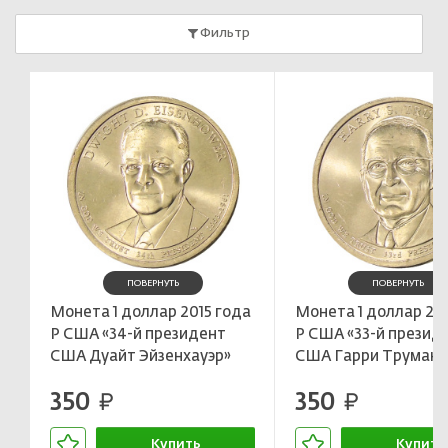
Фильтр
ПОВЕРНУТЬ
ПОВЕРНУТЬ
Монета 1 доллар 2015 года
Монета 1 доллар 201
Р США «34-й президент
Р США «33-й презид
США Дуайт Эйзенхауэр»
США Гарри Труман»
350
350
руб.
руб.
Купить
Купить