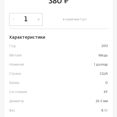
380
руб.
-
+
в наличии 1 шт.
Характеристики
Год
2013
Металл
Медь
Номинал
1 доллар
Страна
США
Буквы
D
Состояние
XF
Диаметр
26.5 мм
Вес
8.1 г