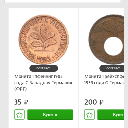
ПОВЕРНУТЬ
ПОВЕРНУТЬ
Монета 1 пфенниг 1983
Монета 1 рейхспфен
года G Западная Германия
1939 года G Германи
(ФРГ)
35
200
руб.
руб.
Купить
Купить
В корзине
В корзин