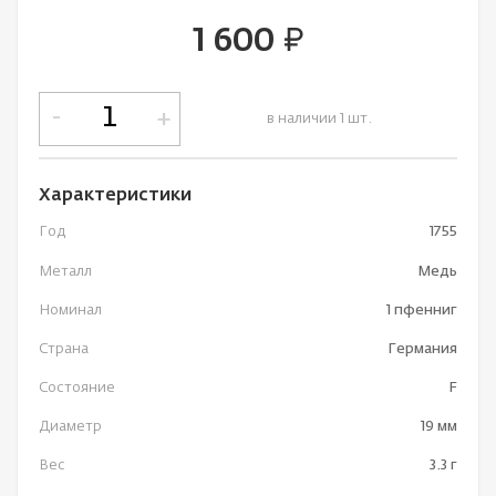
1 600
руб.
-
+
в наличии 1 шт.
Характеристики
Год
1755
Металл
Медь
Номинал
1 пфенниг
Страна
Германия
Состояние
F
Диаметр
19 мм
Вес
3.3 г