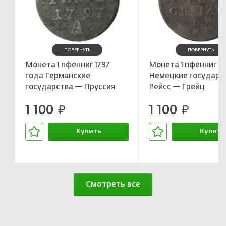
ПОВЕРНУТЬ
ПОВЕРНУТЬ
Монета 1 пфенниг 1797
Монета 1 пфенниг 18
года Германские
Немецкие государс
государства — Пруссия
Рейсс — Грейц
1 100
1 100
руб.
руб.
Купить
Купить
В корзине
В корзин
Смотреть все