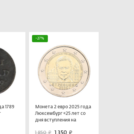
-27%
да 1789
Монета 2 евро 2025 года
г
Люксембург «25 лет со
дня вступления на
престол Великого
1 350
1 850
руб.
руб.
герцога Анри»