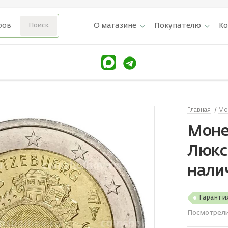
О магазине
Покупателю
К
Главная
Мо
Монет
Люкс
нали
Гаранти
Посмотрел