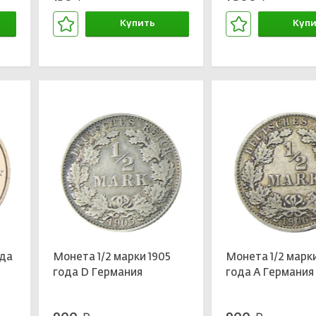
Купить
Купи
В корзине
В кор
ода
Монета 1/2 марки 1905
Монета 1/2 марк
года D Германия
года A Германия