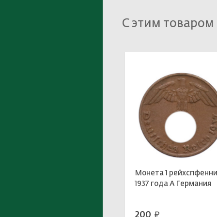
С этим товаром
Монета 1 рейхспфенни
1937 года A Германия
200
руб.