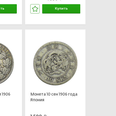
ть
Купить
зине
В корзине
и 1906
Монета 10 сен 1906 года
Япония