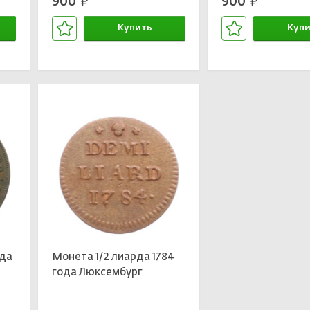
900
900
руб.
руб.
Купить
Купи
В корзине
В кор
ода
Монета 1/2 лиарда 1784
года Люксембург