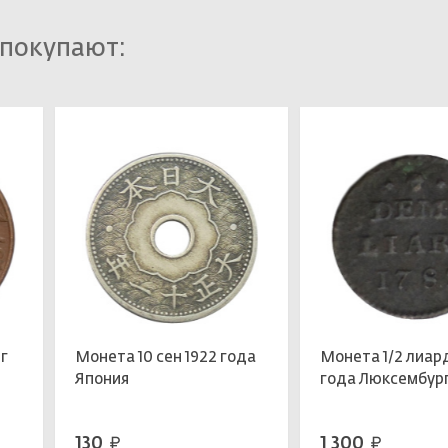
 покупают:
г
Монета 10 сен 1922 года
Монета 1/2 лиар
Япония
года Люксембур
130
1 300
руб.
руб.