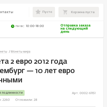
Пусто
онтакты
Корзина пуста
Отправка заказа
пн-вс:
10:00-18:00
на следующий
день
неты
Монеты мира
а 2 евро 2012 года
ембург — 10 лет евро
чными
я подлинности
Арт. 0002-61151
и:
2260
Отложили:
28