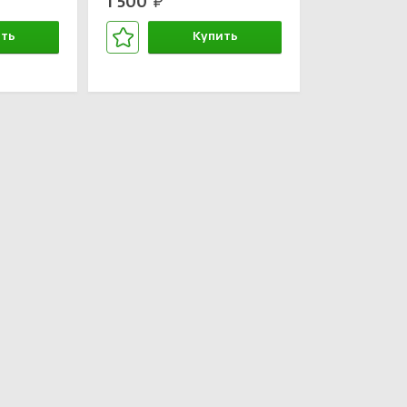
1 500
руб.
ть
Купить
зине
В корзине