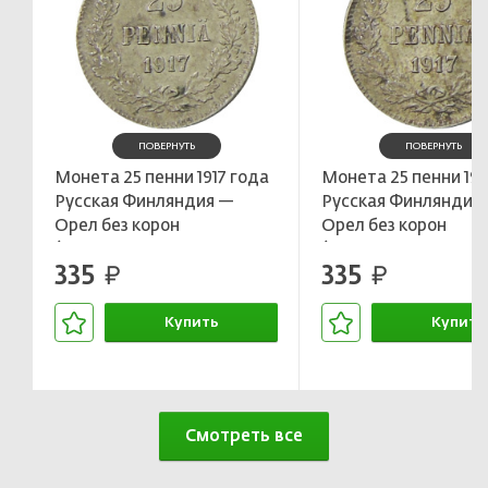
ПОВЕРНУТЬ
ПОВЕРНУТЬ
Монета 25 пенни 1917 года
Монета 25 пенни 191
Русская Финляндия —
Русская Финляндия
Орел без корон
Орел без корон
(Временное
(Временное
335
335
правительство)
руб.
правительство)
руб.
Купить
Купить
В корзине
В корзин
Смотреть все