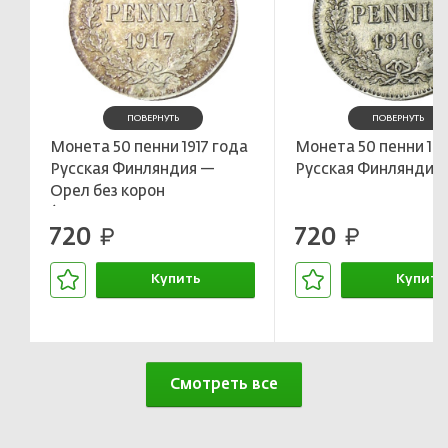
ПОВЕРНУТЬ
ПОВЕРНУТЬ
Монета 50 пенни 1917 года
Монета 50 пенни 191
Русская Финляндия —
Русская Финляндия
Орел без корон
(Временное
720
720
правительство)
руб.
руб.
Купить
Купить
В корзине
В корзин
Смотреть все