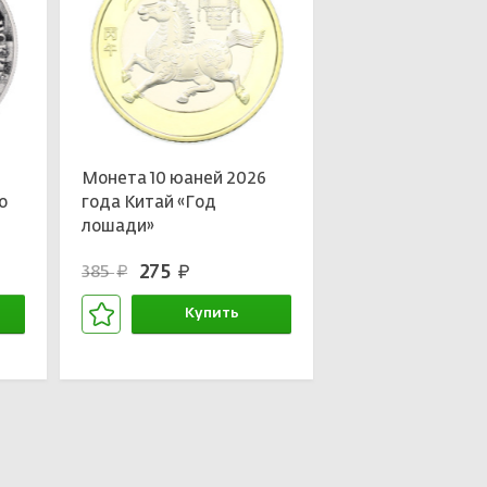
Монета 10 юаней 2026
о
года Китай «Год
лошади»
о»
275
385
руб.
руб.
Купить
В корзине