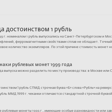
а достоинством 1 рубль
9 г. номиналом 1 рубль выпускались на
Санкт-Петербургском
и Мос
рифлений, ферромагнитными свойствами сплав не обладает. Точный
овое количество экземпляров. По этой причине стоимость монет н
наки рублевых монет 1999 года
да выпуска можно разделить по месту производства: в Москве или
С
тоинством 1 рубль СПМД строчная буква «Б» слова «Рубль» на реве
бль ММД 1999 г. чеканки отличаются стандартной строчной буквой 
 рублевые монеты 1999 г., имеющие особые разновидности или заво