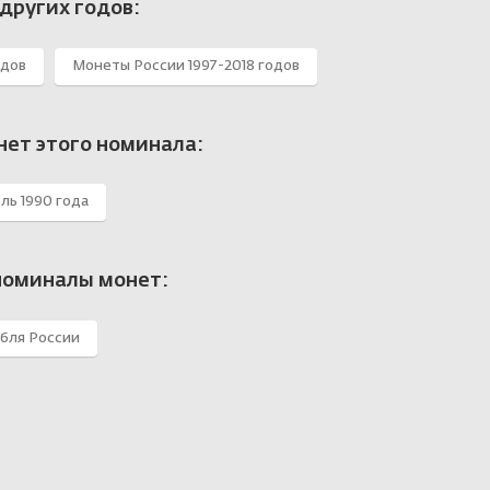
других годов:
одов
Монеты России 1997-2018 годов
нет этого номинала:
бль 1990 года
номиналы монет:
убля России