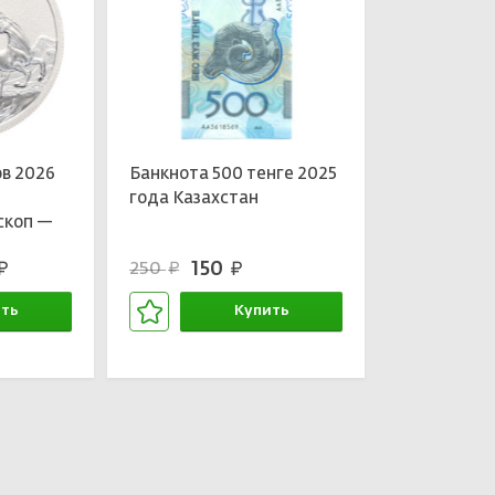
в 2026
Банкнота 500 тенге 2025
года Казахстан
скоп —
150
250
уб.
руб.
руб.
ть
Купить
зине
В корзине