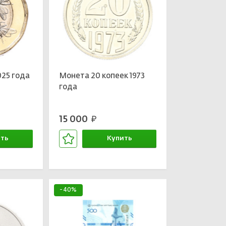
025 года
Монета 20 копеек 1973
года
15 000
руб.
ть
Купить
зине
В корзине
-40%