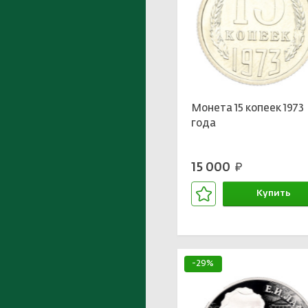
Монета 15 копеек 1973
года
15 000
руб.
Купить
В корзине
-29%