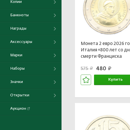
Копии
Банкноты
Награды
Аксессуары
Монета 2 евро 2026 г
Италия «800 лет со дн
Марки
смерти Франциска
Ассизского»
480
575
руб.
Наборы
руб.
Купить
Значки
В корзине
Открытки
Аукцион