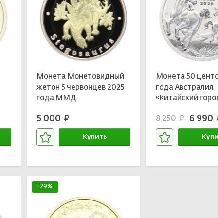
Монета Монетовидный
Монета 50 центо
жетон 5 червонцев 2025
года Австралия
года ММД
«Китайский горо
«Исчезнувшие виды —
Год лошади»
5 000
6 990
8 250
руб.
р
руб.
Стегозавр»
Купить
Купи
В корзине
В кор
-29%