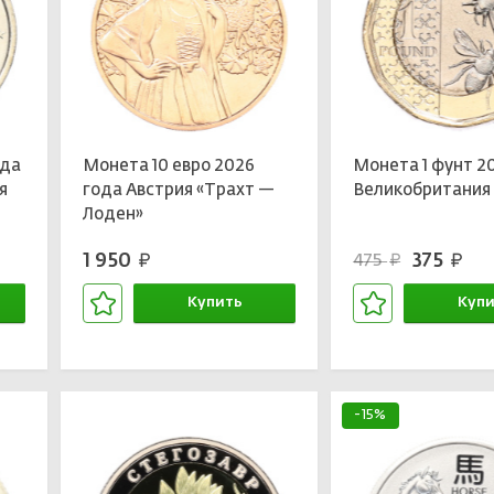
ода
Монета 10 евро 2026
Монета 1 фунт 2
я
года Австрия «Трахт —
Великобритания
Лоден»
1 950
375
475
руб.
руб.
руб.
Купить
Купи
В корзине
В кор
-15%