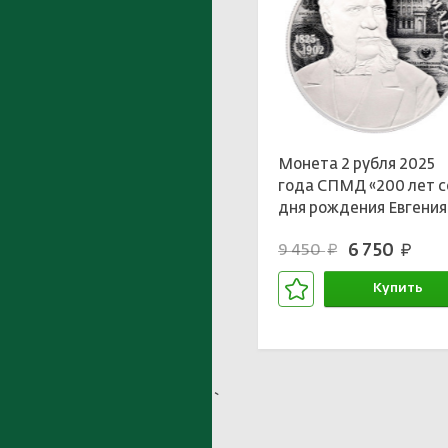
Монета 2 рубля 2025
года СПМД «200 лет с
дня рождения Евгения
Ивановича Ламанског
6 750
9 450
руб.
руб.
Купить
В корзине
`