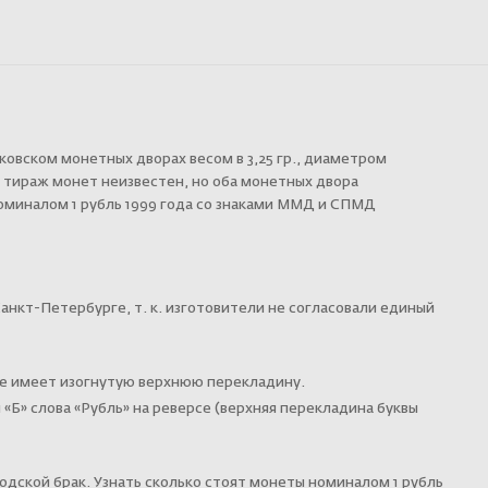
ковском монетных дворах весом в 3,25 гр., диаметром
 тираж монет неизвестен, но оба монетных двора
оминалом 1 рубль 1999 года со знаками ММД и СПМД
анкт-Петербурге
,
т. к.
изготовители не согласовали единый
рсе имеет изогнутую верхнюю перекладину.
«Б» слова «Рубль» на реверсе (верхняя перекладина буквы
дской брак. Узнать сколько стоят монеты номиналом 1 рубль