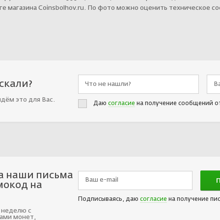
оге магазина Coinsbolhov.ru. По фото можно оценить техническое с
искали?
йдём это для Вас.
Даю
согласие
на получение сообщений о
а наши письма
мокод на
Подписываясь, даю
согласие
на получение пи
 неделю с
ами монет,