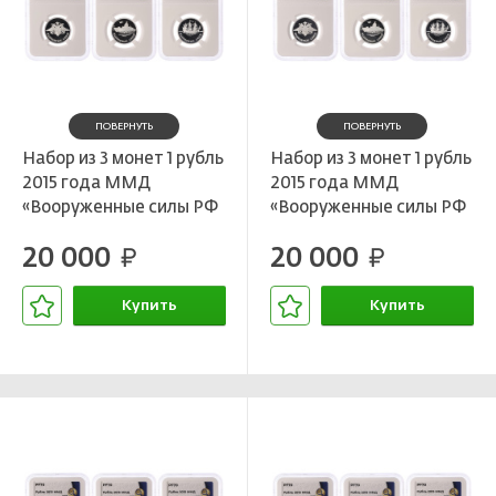
ПОВЕРНУТЬ
ПОВЕРНУТЬ
Набор из 3 монет 1 рубль
Набор из 3 монет 1 рубль
2015 года ММД
2015 года ММД
«Вооруженные силы РФ
«Вооруженные силы РФ
— Надводные силы» в
— Надводные силы» в
20 000
20 000
слабах ННР (Топ-грейд
руб.
слабах ННР (Топ-грейд
руб.
PF70)
PF70)
Купить
Купить
В корзине
В корзине