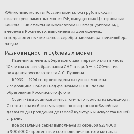
Юбилейные монеты России номиналом 1 рубль входят
в категорию памятных монет РФ, выпущенных Центральным
Банком. Они отлиты на Московском и Петербургском МД,
внесены в Росреестр, выполнены из драгоценных
и недрагоценных металлов: серебра, мельхиора, нейзильбера,
латуни.
Разновидности рублевых монет:
Изделий из нейзильбера всего два: первый отлит в честь
10-летия со дня образования СНГ, второй — к 200-летию
рождения русского поэта А.С. Пушкина.
В 1995 — 1996 гг. произведены латунные монеты:
к годовщине Победы над фашизмом и 300-летию
образования Российского флота.
Серия «Выдающихся личностей» изготовлена из мельхиора.
Состоит она из 6 экземпляров, посвященных юбилейным
датам со дня рождения деятелей культуры и искусства нашей
страны.
Все остальные серии выполнены из серебра 925/1000
и 900/1000 (процентное соотношения чистого металла