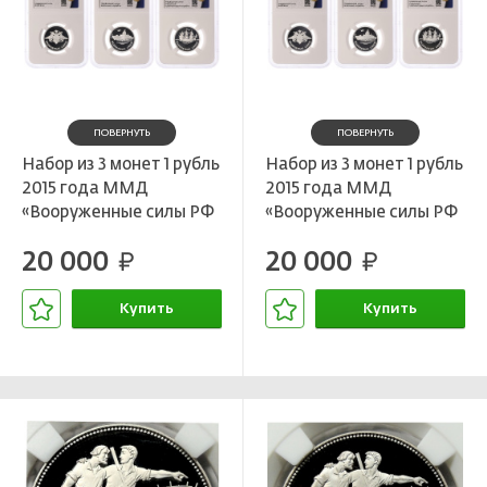
ПОВЕРНУТЬ
ПОВЕРНУТЬ
Набор из 3 монет 1 рубль
Набор из 3 монет 1 рубль
2015 года ММД
2015 года ММД
«Вооруженные силы РФ
«Вооруженные силы РФ
— Надводные силы» в
— Надводные силы» в
20 000
20 000
слабах ННР (Топ-грейд
руб.
слабах ННР (Топ-грейд
руб.
PF70)
PF70)
Купить
Купить
В корзине
В корзине