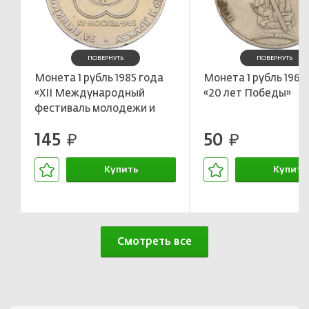
ПОВЕРНУТЬ
ПОВЕРНУТЬ
Монета 1 рубль 1985 года
Монета 1 рубль 1965
«XII Международный
«20 лет Победы»
фестиваль молодежи и
студентов в Москве»
145
50
руб.
руб.
Купить
Купить
В корзине
В корзин
Смотреть все