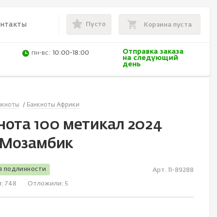
Пусто
онтакты
Корзина пуста
Отправка заказа
пн-вс:
10:00-18:00
на следующий
день
нкноты
Банкноты Африки
нота 100 метикал 2024
 Мозамбик
я подлинности
Арт. 11-89288
и:
748
Отложили:
5