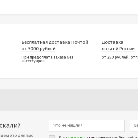
х
Бесплатная доставка Почтой
Доставка
от 5000 рублей
по всей России
При предоплате заказа без
от 250 рублей, от
аксессуаров
искали?
йдём это для Вас.
Даю
согласие
на получение сообщений о