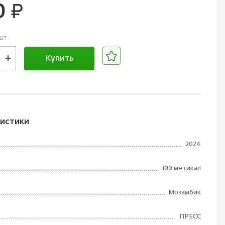
0
руб.
шт.
+
Купить
В корзине
истики
2024
100 метикал
Мозамбик
ПРЕСС