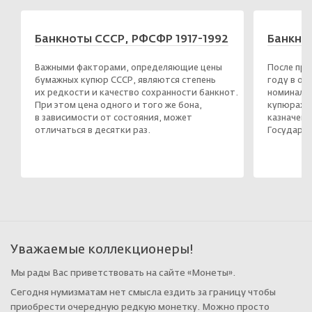
Банкноты СССР, РФСФР 1917-1992
Банкнот
Важными факторами, определяющие цены
После про
бумажных купюр СССР, являются степень
году в об
их редкости и качество сохранности банкнот.
номиналом 
При этом цена одного и того же бона,
купюрах б
в зависимости от состояния, может
казначейс
отличаться в десятки раз.
Государст
Уважаемые коллекционеры!
Мы рады Вас приветствовать на сайте
«Монеты»
.
Сегодня нумизматам нет смысла ездить за границу чтобы
приобрести очередную редкую монетку. Можно просто