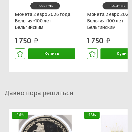
ПОВЕРНУТЬ
ПОВЕРНУТЬ
Монета 2 евро 2026 года
Монета 2 евро 2026
Бельгия «100 лет
Бельгия «100 лет
Бельгийским
Бельгийским
государственным
государственным
1 750
1 750
железным дорогам»
руб.
железным дорогам»
руб.
(Текст на лицевой стороне
(Текст на лицевой 
блистера на немецком и
блистера на флама
Купить
Купить
фразцузском)
и английском)
В корзине
В корзин
Давно пора решиться
-36%
-18%