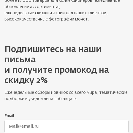
Более 18 000 товаров для коллекционеров, ежедневное
Лотерейные билеты
Персоналии
обновление ассортимента,
еженедельные скидки и акции для наших клиентов,
Смотреть все
Наука и образование
высококачественные фотографии монет.
События и даты
Смотреть все
Подпишитесь на наши
письма
и получите промокод на
скидку 2%
Еженедельные обзоры новинок со всего мира, тематические
подборки и уведомления об акциях
Email