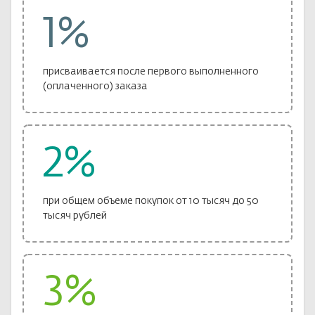
Лотерейные билеты
Персоналии
1%
Смотреть все
Наука и образование
События и даты
присваивается после первого выполненного
(оплаченного) заказа
Смотреть все
2%
при общем объеме покупок от 10 тысяч до 50
тысяч рублей
3%