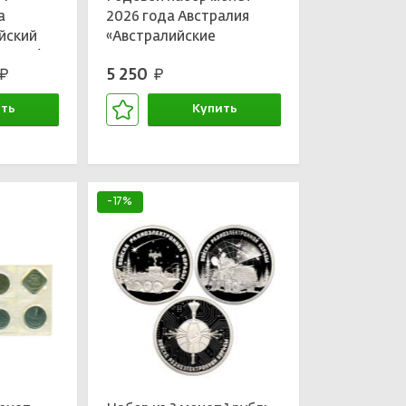
а
2026 года Австралия
йский
«Австралийские
меи» (в
звереныши»
5 250
руб.
руб.
ть
Купить
зине
В корзине
-17%