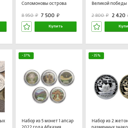
Соломоновы острова
Великой победы
«Монополия»
Конструкторы о
7 500
2 420
8 950
2 800
руб.
р
руб.
руб.
(19 монет — все 
Купить
Купи
В корзине
В кор
-37%
-35%
ных
Набор из 5 монет 1 апсар
Набор из 2 жетон
2022 года Абхазия
разменных знако