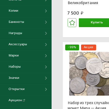
Великобритания
Копии
7 500
руб.
Банкноты
Купить
В корзине
Награды
Аксессуары
-99%
Акция
Марки
Наборы
Значки
Открытки
Аукцион
Набор из трех случай
монет Мира — Акция