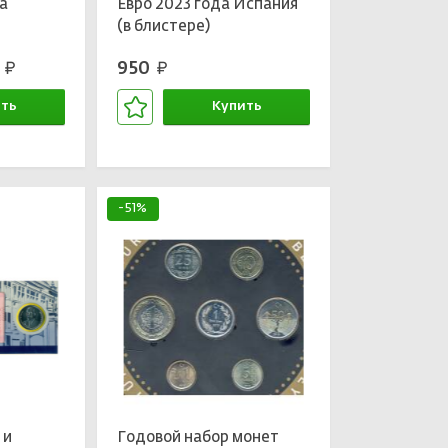
а
Евро 2023 года Испания
(в блистере)
0
950
руб.
руб.
 (в
ть
Купить
зине
В корзине
-51%
 и
Годовой набор монет