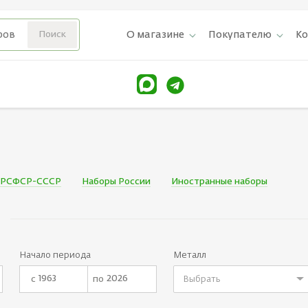
О магазине
Покупателю
К
 РСФСР-СССР
Наборы России
Иностранные наборы
Начало периода
Металл
с
по
Выбрать