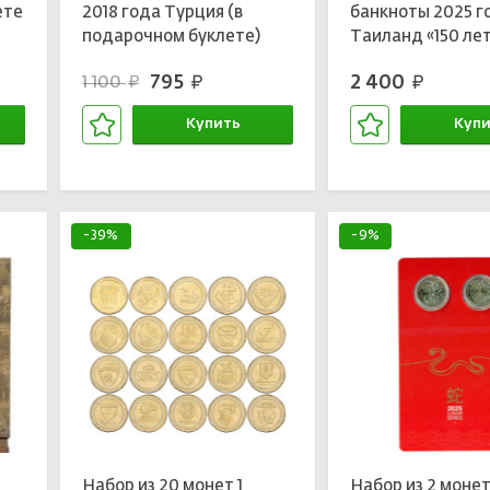
ете
2018 года Турция (в
банкноты 2025 г
подарочном буклете)
Таиланд «150 ле
Министерству
795
2 400
1 100
руб.
руб.
руб.
финансов» (в бук
Купить
Купи
В корзине
В кор
-39%
-9%
Набор из 20 монет 1
Набор из 2 монет