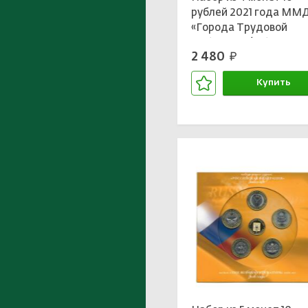
рублей 2021 года ММ
«Города Трудовой
Доблести» (В буклете 
2 480
руб.
жетоном)
Купить
В корзине