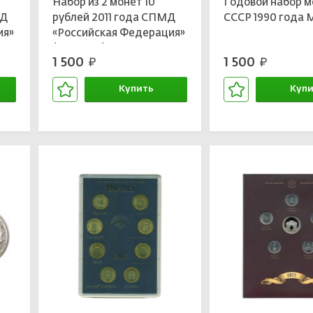
Набор из 2 монет 10
Годовой набор 
МД
рублей 2011 года СПМД
СССР 1990 года
ия»
«Российская Федерация»
(Выпуск 7)
1 500
1 500
руб.
руб.
Купить
Купи
В корзине
В кор