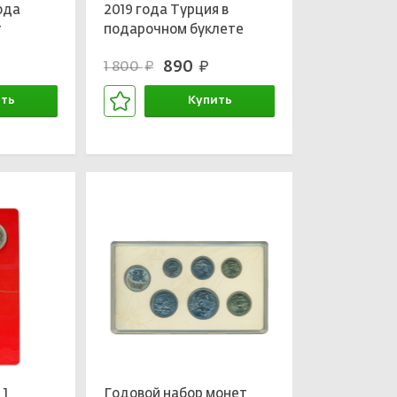
ода
2019 года Турция в
т
подарочном буклете
890
1 800
руб.
руб.
лете)
ть
Купить
зине
В корзине
 1
Годовой набор монет