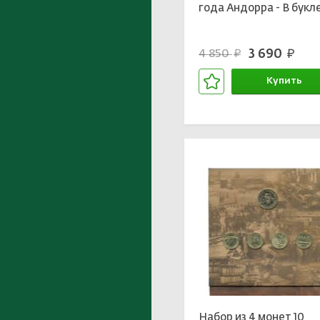
года Андорра - В букл
3 690
4 850
руб.
руб.
Купить
В корзине
Набор из 4 монет 10