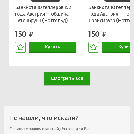
Банкнота 10 геллеров 1921
Банкнота 10 геллеро
года Австрия — община
года Австрия — гор
Гутенбрунн (Нотгельд)
Трайсмауэр (Нотгел
150
150
руб.
руб.
Купить
Купить
В корзине
В корзин
Смотреть все
Не нашли, что искали?
Оставьте заявку и мы найдём это для Вас.