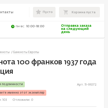
Пусто
онтакты
Корзина пуста
Отправка заказа
пн-вс:
10:00-18:00
на следующий
день
нкноты
Банкноты Европы
нота 100 франков 1937 года
ция
я подлинности
Арт. 11-91072
чите именно этот экземпляр
и:
103
Отложили:
0