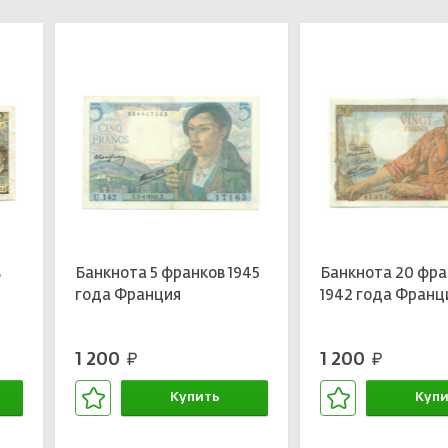
в
Банкнота 5 франков 1945
Банкнота 20 фра
года Франция
1942 года Франц
1 200
1 200
руб.
руб.
Купить
Купи
В корзине
В кор