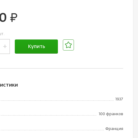
00
руб.
шт.
+
Купить
В корзине
истики
1937
100 франков
Франция