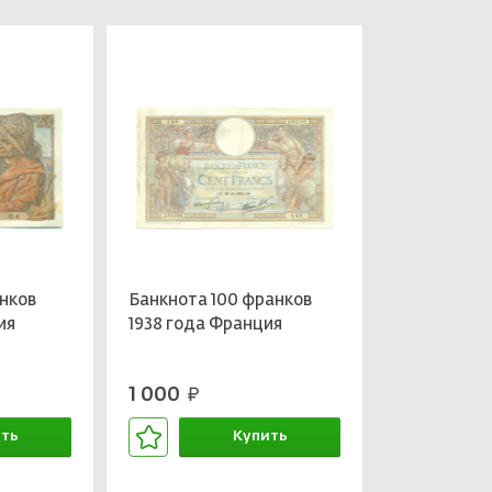
нков
Банкнота 100 франков
ия
1938 года Франция
1 000
руб.
ть
Купить
зине
В корзине