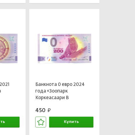
2021
Банкнота 0 евро 2024
в
года «Зоопарк
Коркеасаари В
Хельсинках — Манул»
450
руб.
ть
Купить
зине
В корзине