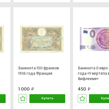
Банкнота 100 франков
Банкнота 0 евро 
1936 года Франция
года «У вертепа 
Вифлееме»
1 000
450
руб.
руб.
Купить
Купи
В корзине
В кор