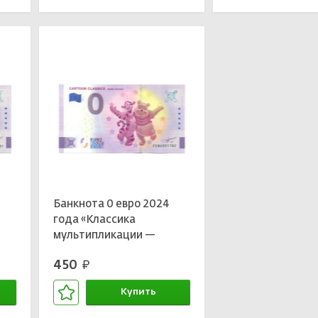
Банкнота 0 евро 2024
-
года «Классика
мультипликации —
Винни-Пух»
450
руб.
Купить
В корзине