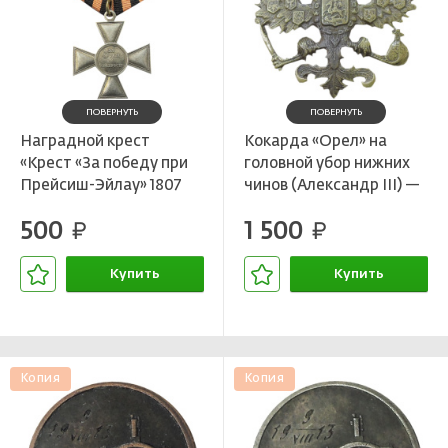
ПОВЕРНУТЬ
ПОВЕРНУТЬ
Наградной крест
Кокарда «Орел» на
«Крест «За победу при
головной убор нижних
Прейсиш-Эйлау» 1807
чинов (Александр III) —
год — Копия
Копия
500
1 500
руб.
руб.
Купить
Купить
В корзине
В корзине
Копия
Копия