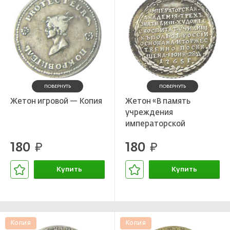
ПОВЕРНУТЬ
ПОВЕРНУТЬ
Жетон игровой — Копия
Жетон «В память
учреждения
императорской
академии художеств в
180
180
руб.
Петербурге» 1765 года
руб.
— Копия
Купить
Купить
В корзине
В корзине
Копия
Копия