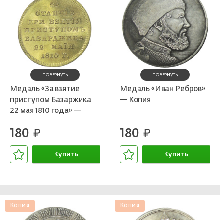
ПОВЕРНУТЬ
ПОВЕРНУТЬ
Медаль «За взятие
Медаль «Иван Ребров»
приступом Базаржика
— Копия
22 мая 1810 года» —
Копия
180
180
руб.
руб.
Купить
Купить
В корзине
В корзине
Копия
Копия