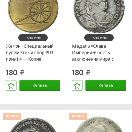
ПОВЕРНУТЬ
ПОВЕРНУТЬ
Жетон «Специальный
Медаль «Слава
пулеметный сбор 1913
Империи-в честь
приз II» — Копия
заключения мира с
Турцией» 1739
180
180
руб.
годаКопия
руб.
Купить
Купить
В корзине
В корзине
Копия
Копия