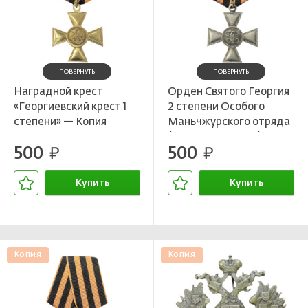
ПОВЕРНУТЬ
ПОВЕРНУТЬ
Наградной крест
Орден Святого Георгия
«Георгиевский крест 1
2 степени Особого
степени» — Копия
Маньчжурского отряда
(Атаман Семенов) 1918
500
500
руб.
год — Копия
руб.
Купить
Купить
В корзине
В корзине
Копия
Копия