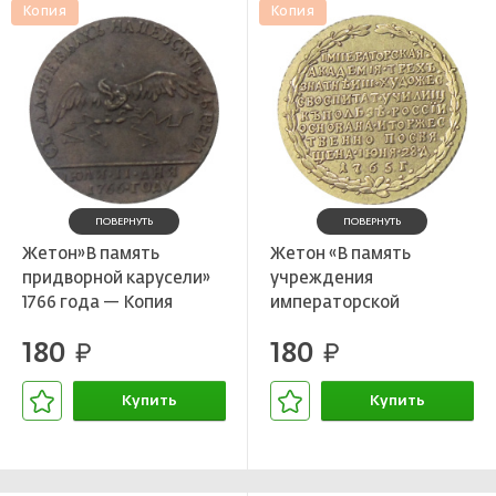
Копия
Копия
ПОВЕРНУТЬ
ПОВЕРНУТЬ
Жетон»В память
Жетон «В память
придворной карусели»
учреждения
1766 года — Копия
императорской
академии художеств в
180
180
руб.
Петербурге» 1765 года
руб.
— Копия
Купить
Купить
В корзине
В корзине