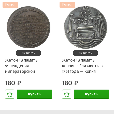
Копия
Копия
ПОВЕРНУТЬ
ПОВЕРНУТЬ
Жетон «В память
Жетон «В память
учреждения
кончины Елизаветы I»
императорской
1761 года — Копия
академии художеств в
180
180
Петербурге» 1765 года
руб.
руб.
— Копия
Купить
Купить
В корзине
В корзине