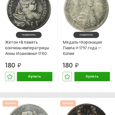
ПОВЕРНУТЬ
ПОВЕРНУТЬ
Жетон «В память
Медаль «Коронация
кончины императрицы
Павла I» 1797 года —
Анны Иоановны» 1740
Копия
года — Копия
180
180
руб.
руб.
Купить
Купить
В корзине
В корзине
Копия
Копия