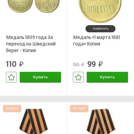
ПОВЕРНУТЬ
Медаль 1809 года За
Медаль «1 марта 1881
переход на Шведский
года» Копия
берег - Копия
110
99
руб.
руб.
110
руб.
Купить
Купить
В корзине
В корзине
Копия
Копия