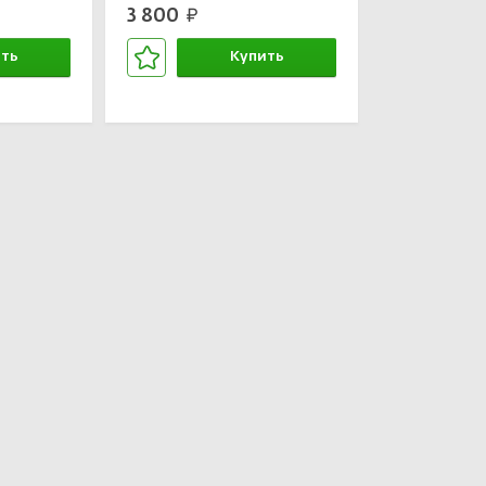
3 800
руб.
ть
Купить
зине
В корзине