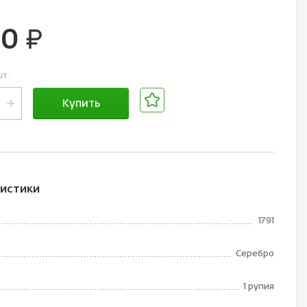
00
руб.
шт.
+
Купить
В корзине
истики
1791
Серебро
1 рупия