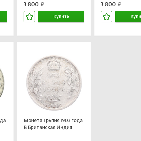
3 800
3 800
руб.
руб.
Купить
Купи
В корзине
В кор
ода
Монета 1 рупия 1903 года
B Британская Индия