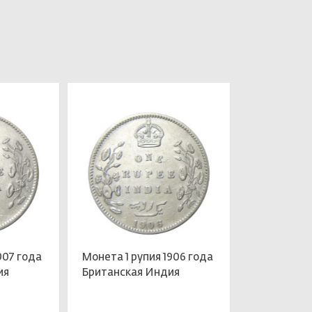
907 года
Монета 1 рупия 1906 года
ия
Британская Индия