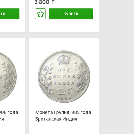
3 800
руб.
ть
Купить
зине
В корзине
906 года
Монета 1 рупия 1905 года
ия
Британская Индия