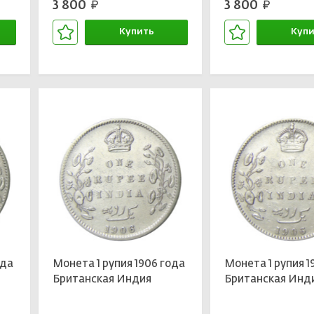
3 800
3 800
руб.
руб.
Купить
Купи
В корзине
В кор
ода
Монета 1 рупия 1906 года
Монета 1 рупия 1
Британская Индия
Британская Инд