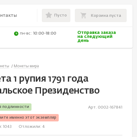
Пусто
онтакты
Корзина пуста
Отправка заказа
пн-вс:
10:00-18:00
на следующий
день
неты
Монеты мира
а 1 рупия 1791 года
альское Президенство
я подлинности
Арт. 0002-167841
чите именно этот экземпляр
и:
1043
Отложили:
4