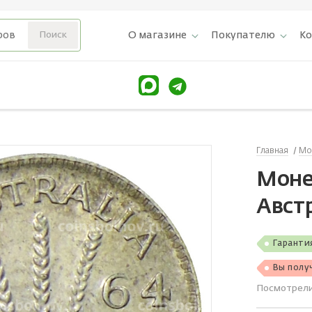
О магазине
Покупателю
К
Главная
Мо
Монет
Авст
Гаранти
Вы полу
Посмотрел