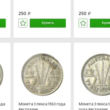
250
250
руб.
руб.
Купить
Купи
В корзине
В кор
ода
Монета 3 пенса 1963 года
Монета 3 пенса 
Австралия
года Австралия