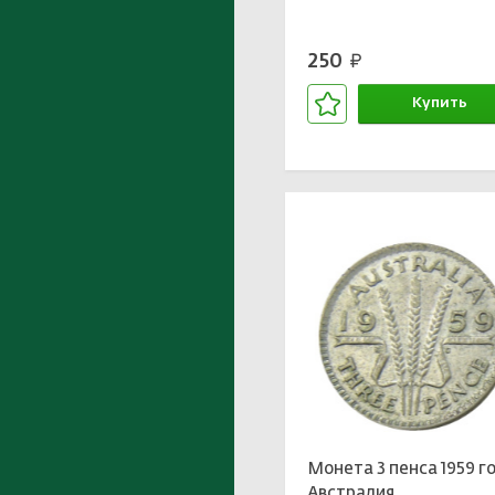
250
руб.
Купить
В корзине
Монета 3 пенса 1959 г
Австралия