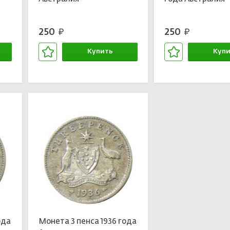
250
250
руб.
руб.
Купить
Купи
В корзине
В кор
ода
Монета 3 пенса 1936 года