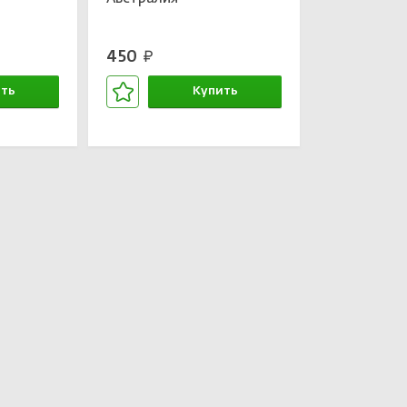
450
руб.
ть
Купить
зине
В корзине