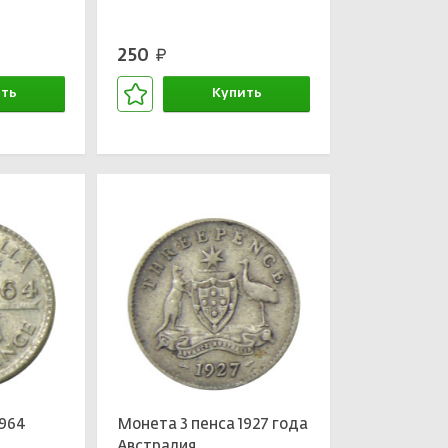
250
руб.
ть
Купить
зине
В корзине
1964
Монета 3 пенса 1927 года
Австралия