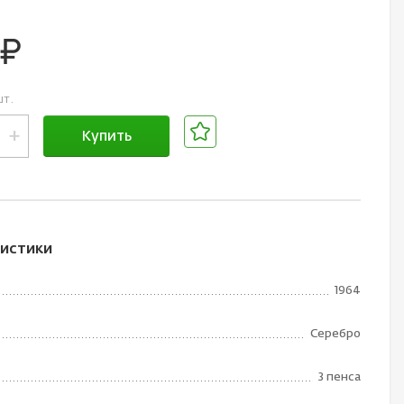
руб.
шт.
+
Купить
В корзине
истики
1964
Серебро
3 пенса