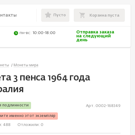
Пусто
онтакты
Корзина пуста
Отправка заказа
пн-вс:
10:00-18:00
на следующий
день
неты
Монеты мира
а 3 пенса 1964 года
ралия
я подлинности
Арт. 0002-168349
чите именно этот экземпляр
и:
488
Отложили:
0