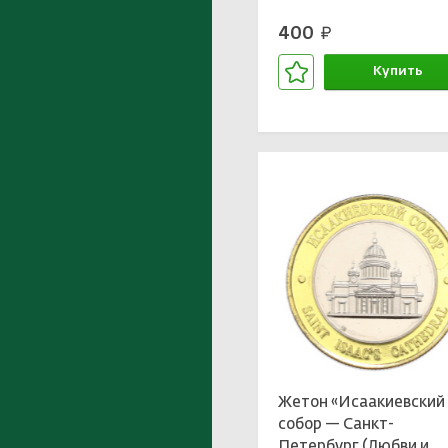
400
руб.
Купить
В корзине
Жетон «Исаакиевский
собор — Санкт-
Петербург (Любви и