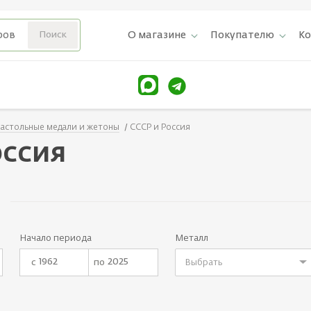
О магазине
Покупателю
К
астольные медали и жетоны
СССР и Россия
оссия
Начало периода
Металл
с
по
Выбрать