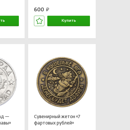
600
руб.
ть
Купить
зине
В корзине
ад —
Сувенирный жетон «7
лавы»
фартовых рублей»