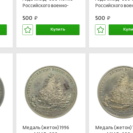
Российского военно-
Российского вое
р I
морского флота — Петр I
морского флота
500
500
руб.
руб.
Великий»
Линкор Гото
Предестинация
Купить
Купи
В корзине
В кор
Медаль (жетон) 1996
Медаль (жетон) 