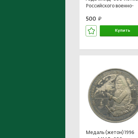
Российского военно-
морского флота — Пет
500
руб.
Великий»
Купить
В корзине
Медаль (жетон) 1996