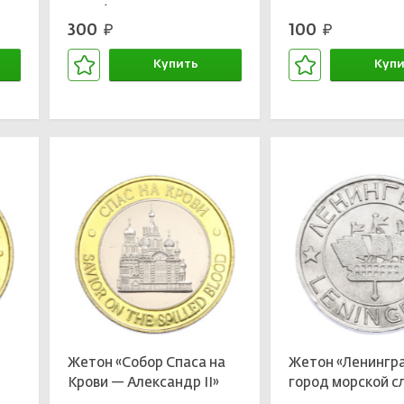
Крым)»
300
100
руб.
руб.
Купить
Купи
В корзине
В кор
Жетон «Собор Спаса на
Жетон «Ленингр
Крови — Александр II»
город морской с