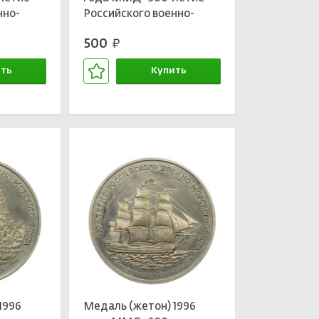
нно-
Российского военно-
 —
морского флота —
500
руб.
Генерал-адмирал граф
»
Апраксин»
ть
Купить
зине
В корзине
1996
Медаль (жетон) 1996