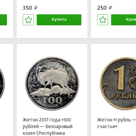
е»
двор — 3 шишлига»
двор — Ельцин
350
250
руб.
руб.
(Одноразовая мо
Купить
Купи
В корзине
В кор
Жетон 2017 года «100
Жетон «1 рубль —
рублей — Безоаровый
счастье»
козел (Республика