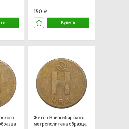
150
руб.
ть
Купить
зине
В корзине
рского
Жетон Новосибирского
образца
метрополитена образца