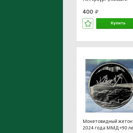
мира)»
400
руб.
Купить
В корзине
Монетовидный жетон
2024 года ММД «90 л