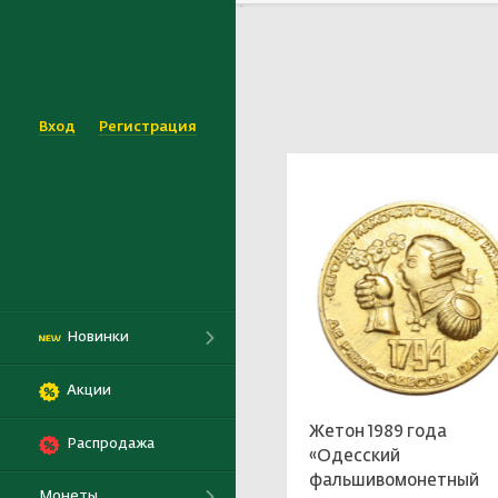
`
Выбрать
Вход
Регистрация
Новинки
Акции
Жетон 1989 года
Распродажа
«Одесский
фальшивомонетный
Монеты