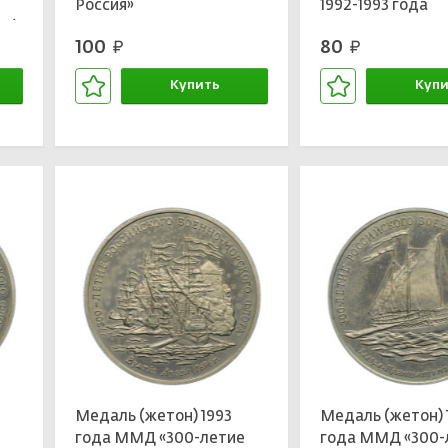
у
Россия»
1992-1993 года
ре)
100
80
руб.
руб.
Купить
Купи
В корзине
В кор
Медаль (жетон) 1993
Медаль (жетон) 
е
года ММД «300-летие
года ММД «300-