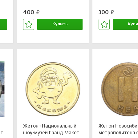
400
300
руб.
руб.
Купить
Купи
В корзине
В кор
Жетон «Национальный
Жетон Новосиби
ет
шоу-музей Гранд Макет
метрополитена 