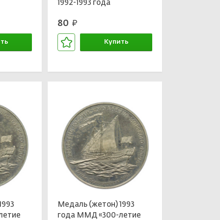
1992-1993 года
80
руб.
ть
Купить
зине
В корзине
1993
Медаль (жетон) 1993
летие
года ММД «300-летие