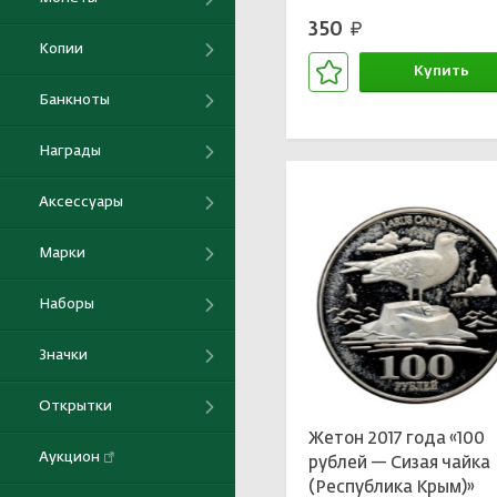
двор — 195 лет Одесс
350
руб.
Копии
Купить
Банкноты
В корзине
Награды
Аксессуары
Марки
Наборы
Значки
Открытки
Жетон 2017 года «100
Аукцион
рублей — Сизая чайка
(Республика Крым)»