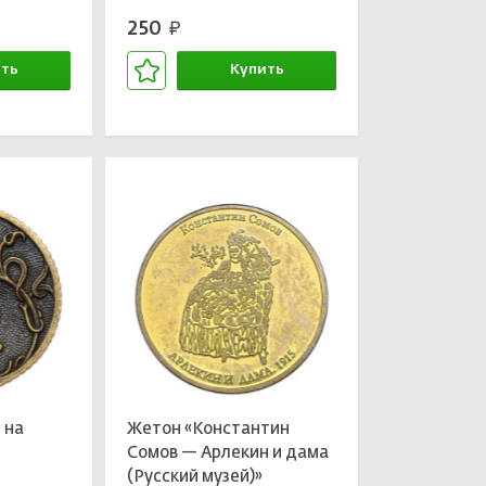
Лошадиная сила (Год
250
руб.
нета)»
лошади)»
ть
Купить
зине
В корзине
 на
Жетон «Константин
Сомов — Арлекин и дама
(Русский музей)»