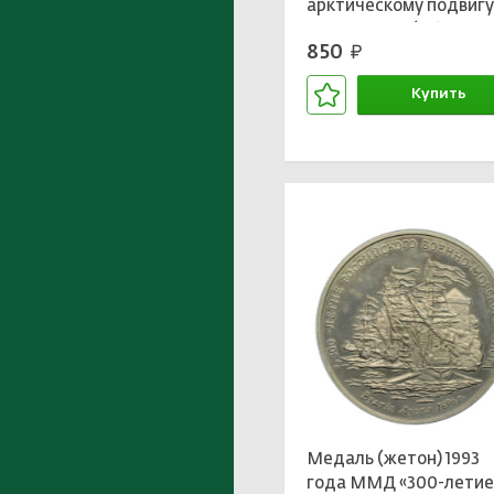
арктическому подвиг
Челюскина» (в блисте
850
руб.
Купить
В корзине
Медаль (жетон) 1993
года ММД «300-лети