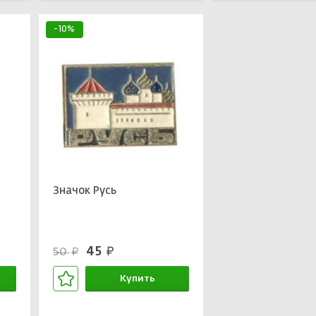
-10%
Значок Русь
45
50
руб.
руб.
Купить
В корзине