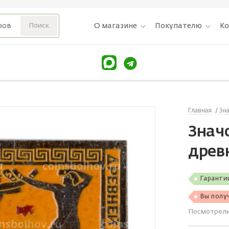
О магазине
Покупателю
К
Главная
Зн
Знач
древ
Гаранти
Вы полу
Посмотрел