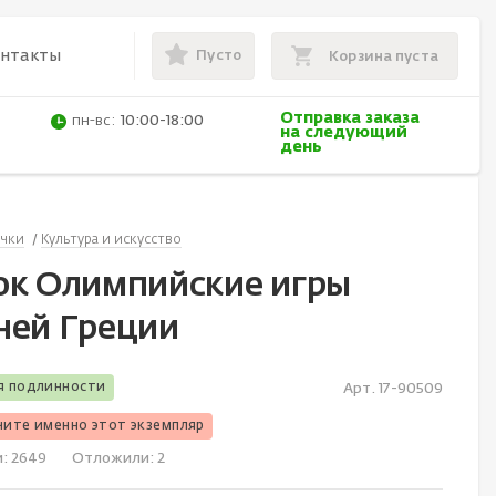
Пусто
онтакты
Корзина пуста
Отправка заказа
пн-вс:
10:00-18:00
на следующий
день
ачки
Культура и искусство
ок Олимпийские игры
ней Греции
я подлинности
Арт. 17-90509
чите именно этот экземпляр
и:
2649
Отложили:
2