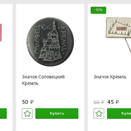
-10%
Значок Соловецкий
Значок Кремль
Кремль
50
45
50
руб.
руб.
руб.
Купить
Купи
В корзине
В кор