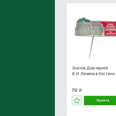
Значок Дом-музей
В.И.Ленина в Костино
70
руб.
Купить
В корзине