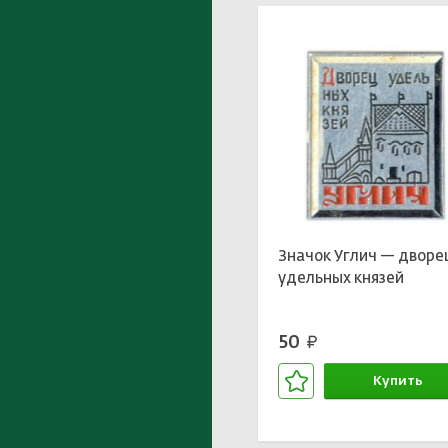
Значок Углич — дворе
удельных князей
50
руб.
Купить
В корзине