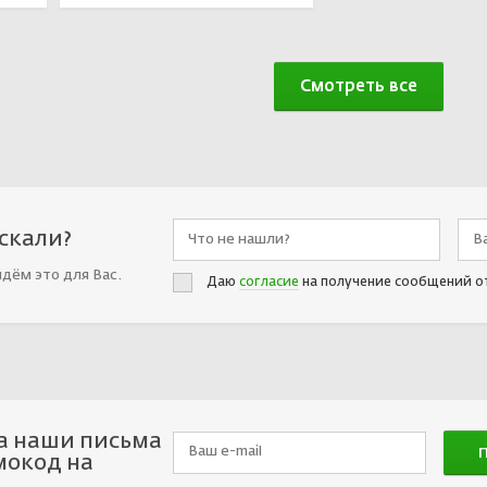
Смотреть все
искали?
йдём это для Вас.
Даю
согласие
на получение сообщений о
а наши письма
мокод на