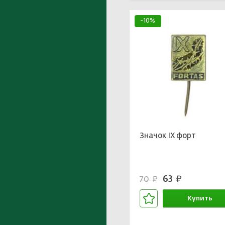
-10%
Значок IX форт
63
70
руб.
руб.
Купить
В корзине