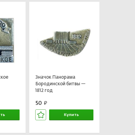
ское
Значок Панорама
Бородинской битвы —
1812 год
50
руб.
ть
Купить
зине
В корзине