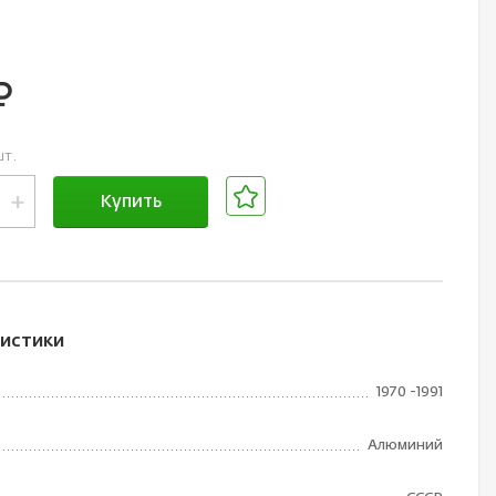
б.
шт.
+
Купить
В корзине
истики
1970 -1991
Алюминий