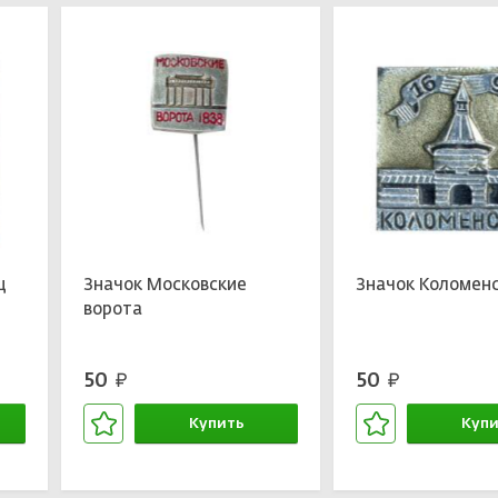
ц
Значок Московские
Значок Коломен
ворота
50
50
руб.
руб.
Купить
Купи
В корзине
В кор