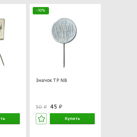
-10%
Значок ТP NB
45
50
руб.
руб.
ть
Купить
зине
В корзине