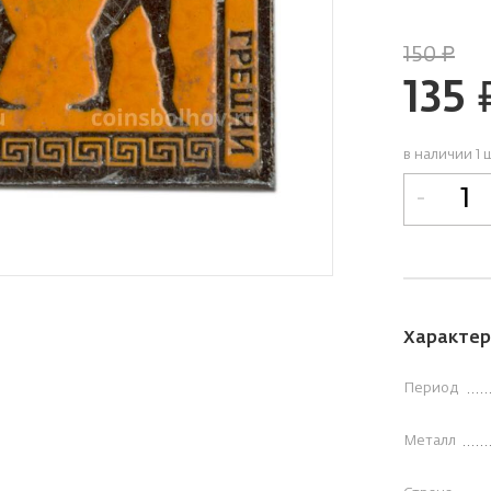
150
руб.
135
ру
в наличии 1 
-
Характер
Период
Металл