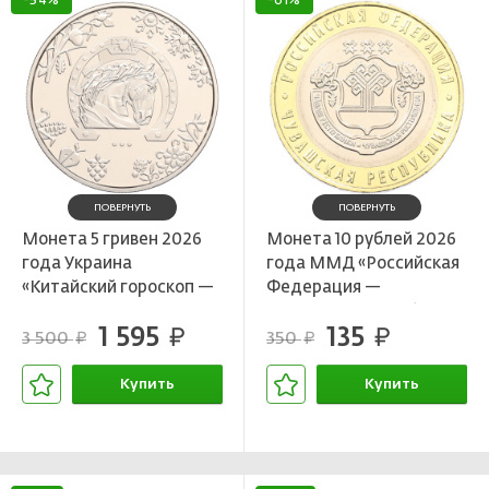
-54%
-61%
ПОВЕРНУТЬ
ПОВЕРНУТЬ
Монета 5 гривен 2026
Монета 10 рублей 2026
года Украина
года ММД «Российская
«Китайский гороскоп —
Федерация —
год лошади»
Чувашская Республика»
1 595
135
руб.
руб.
3 500
350
руб.
руб.
Купить
Купить
В корзине
В корзине