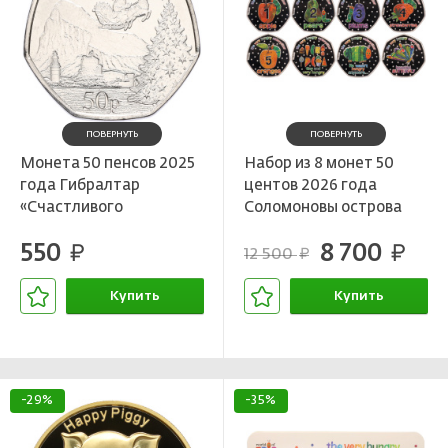
ПОВЕРНУТЬ
ПОВЕРНУТЬ
Монета 50 пенсов 2025
Набор из 8 монет 50
года Гибралтар
центов 2026 года
«Счастливого
Соломоновы острова
Рождества»
«Очень голодная
550
8 700
руб.
гусеница»
руб.
12 500
руб.
Купить
Купить
В корзине
В корзине
-29%
-35%