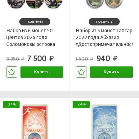
ПОВЕРНУТЬ
ПОВЕРНУТЬ
Набор из 6 монет 50
Набор из 5 монет 1 апсар
центов 2026 года
2022 года Абхазия
Соломоновы острова
«Достопримечательности
«Монополия»
Республики Абхазия»
7 500
940
руб.
руб.
8 950
1 500
руб.
руб.
Купить
Купить
В корзине
В корзине
-27%
-24%