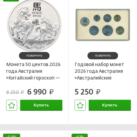
ПОВЕРНУТЬ
ПОВЕРНУТЬ
Монета 50 центов 2026
Годовой набор монет
года Австралия
2026 года Австралия
«Китайский гороскоп —
«Австралийские
Год лошади»
звереныши»
6 990
5 250
руб.
руб.
8 250
руб.
Купить
Купить
В корзине
В корзине