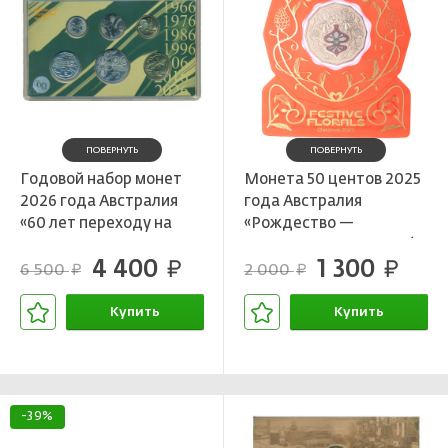
ПОВЕРНУТЬ
ПОВЕРНУТЬ
Годовой набор монет
Монета 50 центов 2025
2026 года Австралия
года Австралия
«60 лет переходу на
«Рождество —
десятичную систему
Праздничные цветы» (в
4 400
1 300
национальной валюты»
руб.
красном блистере)
руб.
6 500
2 000
руб.
руб.
Купить
Купить
В корзине
В корзине
-39%