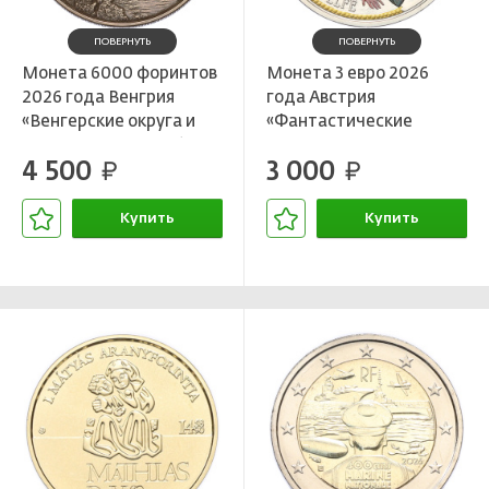
ПОВЕРНУТЬ
ПОВЕРНУТЬ
Монета 6000 форинтов
Монета 3 евро 2026
2026 года Венгрия
года Австрия
«Венгерские округа и
«Фантастические
уезды – Боршод-Абауй–
мифические существа
4 500
3 000
Земплен в городе
руб.
— эльф»
руб.
Мишкольц»
Купить
Купить
В корзине
В корзине