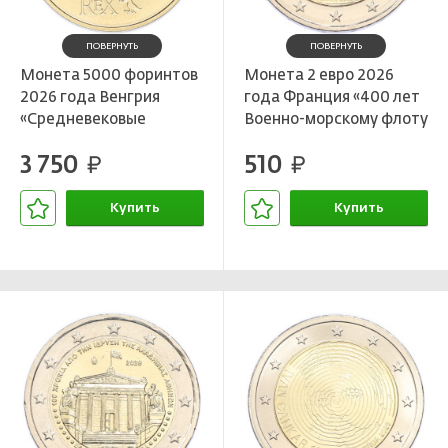
ПОВЕРНУТЬ
ПОВЕРНУТЬ
Монета 5000 форинтов
Монета 2 евро 2026
2026 года Венгрия
года Франция «400 лет
«Средневековые
Военно-морскому флоту
венгерские золотые
Франции»
3 750
510
флорины — Золотой
руб.
руб.
флорин короля
Матьяша I»
Купить
Купить
В корзине
В корзине