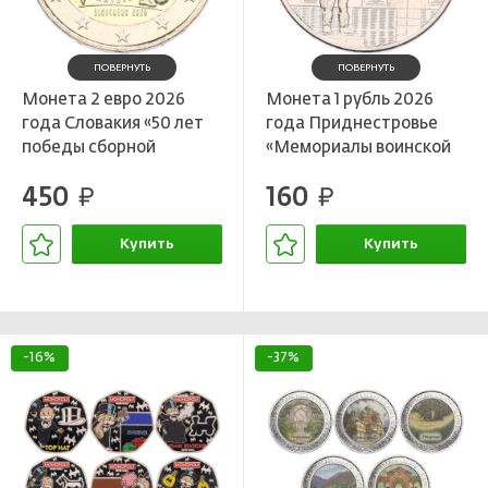
ПОВЕРНУТЬ
ПОВЕРНУТЬ
Монета 2 евро 2026
Монета 1 рубль 2026
года Словакия «50 лет
года Приднестровье
победы сборной
«Мемориалы воинской
Чехословакии по
славы — Памятник
450
160
футболу на Чемпионате
руб.
воину-освободителю в
руб.
Европы 1976»
селе Тея»
Купить
Купить
В корзине
В корзине
-16%
-37%