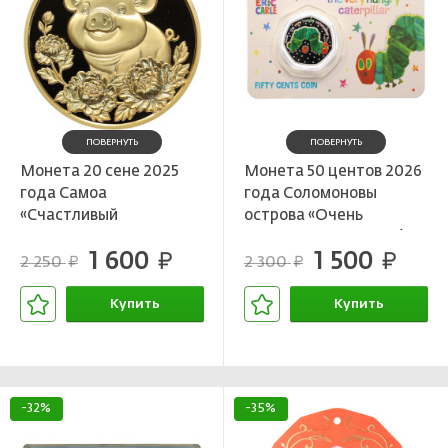
ПОВЕРНУТЬ
ПОВЕРНУТЬ
Монета 20 сене 2025
Монета 50 центов 2026
года Самоа
года Соломоновы
«Счастливый
острова «Очень
поросенок»
голодная гусеница» (в
1 600
1 500
руб.
блистере)
руб.
2 250
2 300
руб.
руб.
Купить
Купить
В корзине
В корзине
-32%
-35%