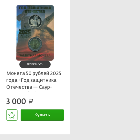
ПОВЕРНУТЬ
Монета 50 рублей 2025
года «Год защитника
Отечества — Саур-
Могила» (В блистере с
3 000
жетоном ММД)
руб.
Купить
В корзине