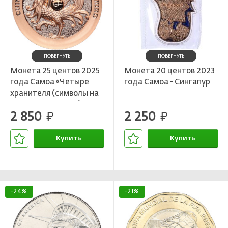
ПОВЕРНУТЬ
ПОВЕРНУТЬ
Монета 25 центов 2025
Монета 20 центов 2023
года Самоа «Четыре
года Самоа - Сингапур
хранителя (символы на
карнизной плитке) —
2 850
2 250
Красная птица Юга»
руб.
руб.
Купить
Купить
В корзине
В корзине
-24%
-21%