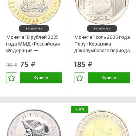
ПОВЕРНУТЬ
ПОВЕРНУТЬ
Монета 10 рублей 2025
Монета 1 соль 2026 года
года ММД «Российская
Перу «Керамика
Федерация —
доколумбового периода
Смоленская область»
— Культура Рекуай»
75
185
руб.
руб.
110
руб.
Купить
Купить
В корзине
В корзине
-68%