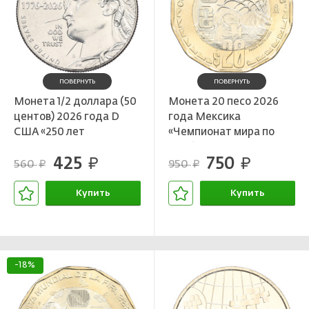
ПОВЕРНУТЬ
ПОВЕРНУТЬ
Монета 1/2 доллара (50
Монета 20 песо 2026
центов) 2026 года D
года Мексика
США «250 лет
«Чемпионат мира по
независимости США»
футболу FIFA 2026 —
425
750
руб.
Набережная реки
руб.
560
950
руб.
руб.
Санта-Лусия»
Купить
Купить
В корзине
В корзине
-18%