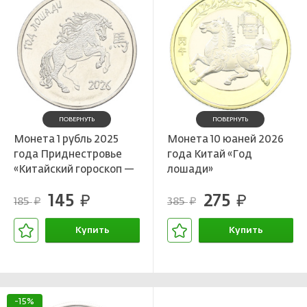
ПОВЕРНУТЬ
ПОВЕРНУТЬ
Монета 1 рубль 2025
Монета 10 юаней 2026
года Приднестровье
года Китай «Год
«Китайский гороскоп —
лошади»
Год лошади»
145
275
руб.
руб.
185
385
руб.
руб.
Купить
Купить
В корзине
В корзине
-15%