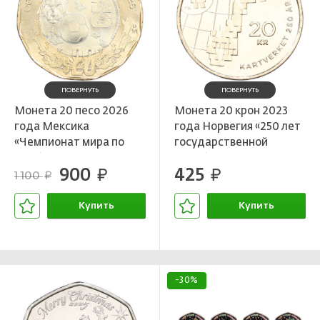
ПОВЕРНУТЬ
ПОВЕРНУТЬ
Монета 20 песо 2026
Монета 20 крон 2023
года Мексика
года Норвегия «250 лет
«Чемпионат мира по
государственной
футболу 2026 года»
службе картографии и
900
425
руб.
кадастра Норвегии»
руб.
1 100
руб.
Купить
Купить
В корзине
В корзине
-30%