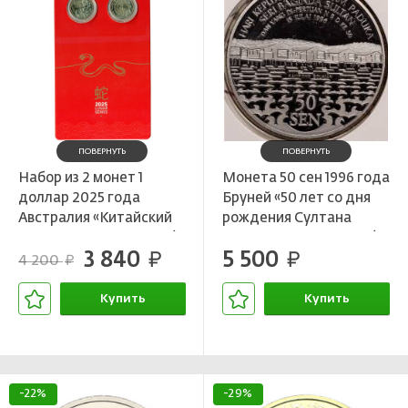
ПОВЕРНУТЬ
ПОВЕРНУТЬ
Набор из 2 монет 1
Монета 50 сен 1996 года
доллар 2025 года
Бруней «50 лет со дня
Австралия «Китайский
рождения Султана
гороскоп — Год змеи» (в
Хассанала Болкиаха» (в
3 840
5 500
буклете)
руб.
буклете)
руб.
4 200
руб.
Купить
Купить
В корзине
В корзине
-22%
-29%