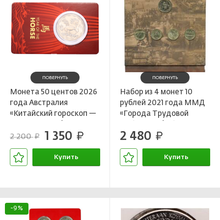
ПОВЕРНУТЬ
ПОВЕРНУТЬ
Монета 50 центов 2026
Набор из 4 монет 10
года Австралия
рублей 2021 года ММД
«Китайский гороскоп —
«Города Трудовой
Год лошади» (в
Доблести» (В буклете с
1 350
2 480
блистере)
руб.
жетоном)
руб.
2 200
руб.
Купить
Купить
В корзине
В корзине
-9%