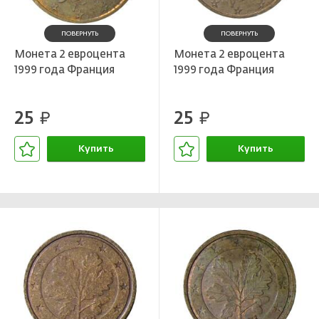
Лотерейные билеты
Персоналии
ПОВЕРНУТЬ
ПОВЕРНУТЬ
Смотреть все
Наука и образование
Монета 2 евроцента
Монета 2 евроцента
1999 года Франция
1999 года Франция
События и даты
Смотреть все
25
25
руб.
руб.
Купить
Купить
В корзине
В корзине