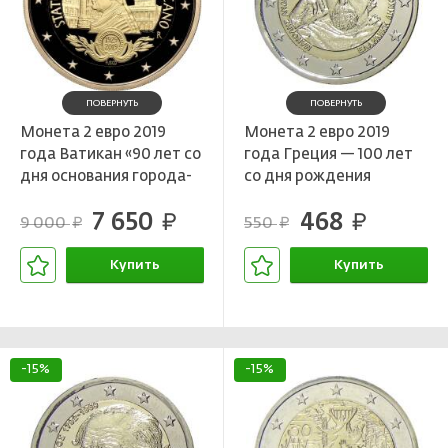
ПОВЕРНУТЬ
ПОВЕРНУТЬ
Монета 2 евро 2019
Монета 2 евро 2019
года Ватикан «90 лет со
года Греция — 100 лет
дня основания города-
со дня рождения
государства Ватикан»
Манолиса Андроникоса
7 650
468
(в подарочной коробке)
руб.
руб.
9 000
550
руб.
руб.
Купить
Купить
В корзине
В корзине
-15%
-15%