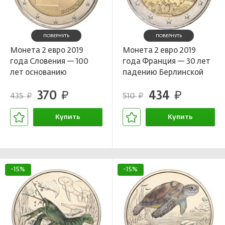
ПОВЕРНУТЬ
ПОВЕРНУТЬ
Монета 2 евро 2019
Монета 2 евро 2019
года Словения — 100
года Франция — 30 лет
лет основанию
падению Берлинской
Люблянского
стены
370
434
университета
руб.
руб.
435
510
руб.
руб.
Купить
Купить
В корзине
В корзине
-15%
-15%