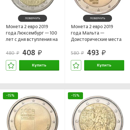
ПОВЕРНУТЬ
ПОВЕРНУТЬ
Монета 2 евро 2019
Монета 2 евро 2019
года Люксембург — 100
года Мальта —
лет с дня вступления на
Доисторические места
трон Великой
Мальты — Храм Та’
408
493
Герцогини Шарлотты
руб.
Хаджрат
руб.
480
580
руб.
руб.
Купить
Купить
В корзине
В корзине
-15%
-15%