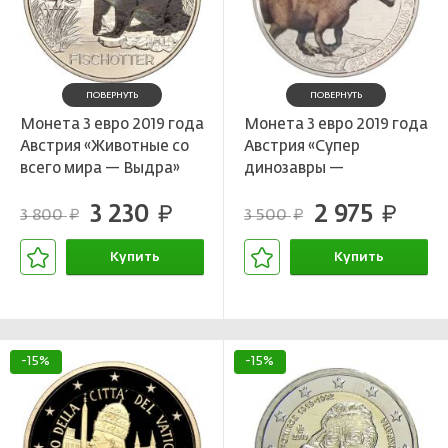
ПОВЕРНУТЬ
ПОВЕРНУТЬ
Монета 3 евро 2019 года
Монета 3 евро 2019 года
Австрия «Животные со
Австрия «Супер
всего мира — Выдра»
динозавры —
Спинозавр»
3 230
2 975
руб.
руб.
3 800
3 500
руб.
руб.
Купить
Купить
В корзине
В корзине
-15%
-15%