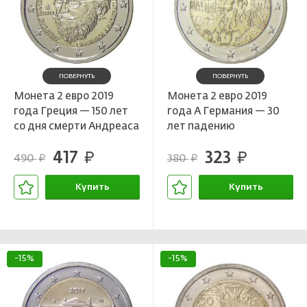
ПОВЕРНУТЬ
ПОВЕРНУТЬ
Монета 2 евро 2019
Монета 2 евро 2019
года Греция — 150 лет
года A Германия — 30
со дня смерти Андреаса
лет падению
Калвоса
Берлинской стены
417
323
руб.
руб.
490
380
руб.
руб.
Купить
Купить
В корзине
В корзине
-15%
-15%