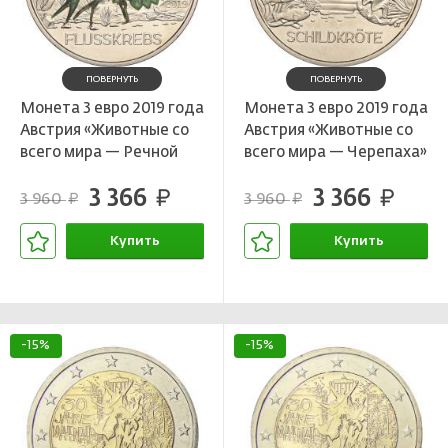
ПОВЕРНУТЬ
ПОВЕРНУТЬ
Монета 3 евро 2019 года
Монета 3 евро 2019 года
Австрия «Животные со
Австрия «Животные со
всего мира — Речной
всего мира — Черепаха»
рак»
3 366
3 366
руб.
руб.
3 960
3 960
руб.
руб.
Купить
Купить
В корзине
В корзине
-15%
-15%