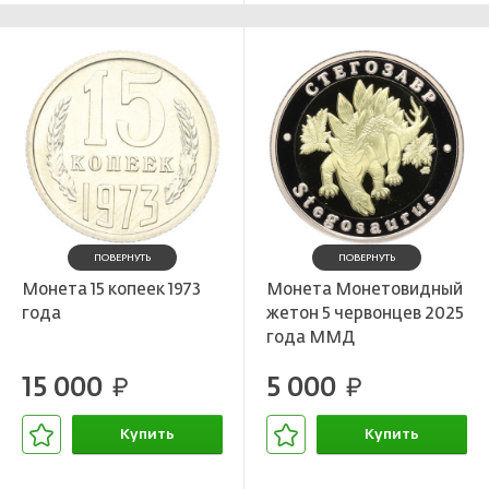
ПОВЕРНУТЬ
ПОВЕРНУТЬ
Монета 15 копеек 1973
Монета Монетовидный
года
жетон 5 червонцев 2025
года ММД
«Исчезнувшие виды —
15 000
5 000
руб.
Стегозавр»
руб.
Купить
Купить
В корзине
В корзине