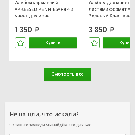
Альбом карманный
Альбом для монет с 
«PRESSED PENNIES» на 48
листами формат «O
ячеек для монет
Зеленый Классичес
диаметром до до 33 мм
дизайн LEUCHTTU
1 350
3 850
LEUCHTTURM 342625
руб.
307376
руб.
Купить
Купить
В корзине
В корзин
Смотреть все
Не нашли, что искали?
Оставьте заявку и мы найдём это для Вас.