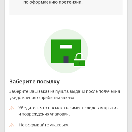
по оформлению претензии.
Лотерейные билеты
Персоналии
Смотреть все
Наука и образование
События и даты
Смотреть все
Заберите посылку
Заберите Ваш заказ из пункта выдачи после получения
уведомления о прибытии заказа.
Убедитесь что посылка не имеет следов вскрытия
и повреждения упаковки.
Не вскрывайте упаковку.