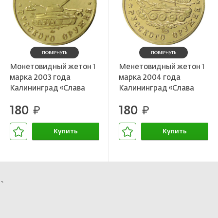
ПОВЕРНУТЬ
ПОВЕРНУТЬ
Монетовидный жетон 1
Менетовидный жетон 1
марка 2003 года
марка 2004 года
Калининград «Слава
Калининград «Слава
Русского оружия — Танк
Русского оружия —
180
180
Т-34» — Копия
руб.
БТР-80» — Копия
руб.
Купить
Купить
В корзине
В корзине
`