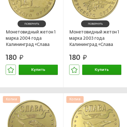
ПОВЕРНУТЬ
ПОВЕРНУТЬ
Монетовидный жетон 1
Монетовидный жетон 1
марка 2004 года
марка 2003 года
Калининград «Слава
Калининград «Слава
Русского оружия — 45
Русского оружия —
180
180
-мм противотанковая
руб.
Вертолет К-10 «Черная
руб.
пушка» — Копия
акула» — Копия
Купить
Купить
В корзине
В корзине
Копия
Копия