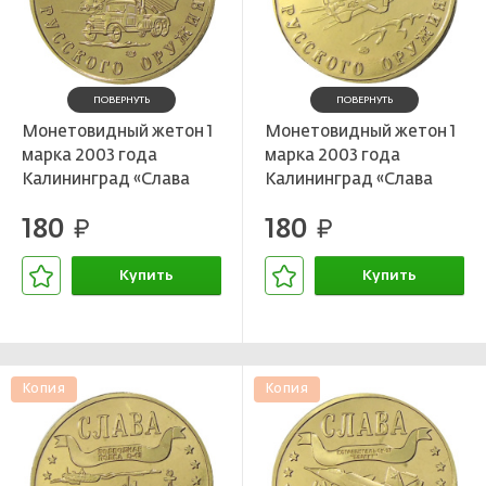
ПОВЕРНУТЬ
ПОВЕРНУТЬ
Мoнетовидный жетон 1
Монетовидный жетон 1
марка 2003 года
марка 2003 года
Калининград «Слава
Калининград «Слава
Русского оружия —
Русского оружия —
180
180
Гранатомет Катюша» —
руб.
Истребитель МИГ-29»
руб.
Копия
— Копия
Купить
Купить
В корзине
В корзине
Копия
Копия