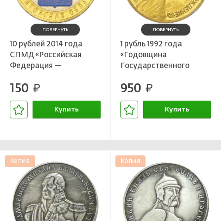
ПОВЕРНУТЬ
ПОВЕРНУТЬ
10 рублей 2014 года
1 рубль 1992 года
СПМД «Российская
«Годовщина
Федерация —
Государственного
Саратовская область»
суверенитета России»
150
950
(Цветное покрытие)
руб.
(Позолота)
руб.
Купить
Купить
В корзине
В корзине
Копия
Копия