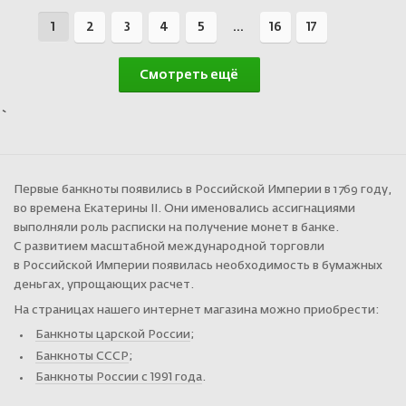
1
2
3
4
5
...
16
17
Смотреть ещё
`
Первые банкноты появились в Российской Империи в 1769 году,
во времена Екатерины II. Они именовались ассигнациями
выполняли роль расписки на получение монет в банке.
С развитием масштабной международной торговли
в Российской Империи появилась необходимость в бумажных
деньгах, упрощающих расчет.
На страницах нашего интернет магазина можно приобрести:
Банкноты царской России
;
Банкноты СССР
;
Банкноты России с 1991 года
.