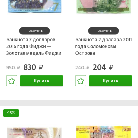
ПОВЕРНУТЬ
ПОВЕРНУТЬ
Банкнота 7 долларов
Банкнота 2 доллара 2011
2016 года Фиджи —
года Соломоновы
Золотая медаль Фиджи
Острова
по регби-7 на Летних
830
204
Олимпийских играх 2016
руб.
руб.
950
240
руб.
руб.
года
Купить
Купить
В корзине
В корзине
-15%