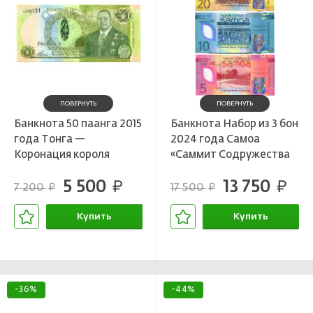
ПОВЕРНУТЬ
ПОВЕРНУТЬ
Банкнота 50 паанга 2015
Банкнота Набор из 3 бон
года Тонга —
2024 года Самоа
Коронация короля
«Саммит Содружества
Тупоу VI
наций»
5 500
13 750
руб.
руб.
7 200
17 500
руб.
руб.
Купить
Купить
В корзине
В корзине
-36%
-44%