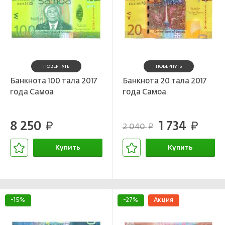
ПОВЕРНУТЬ
ПОВЕРНУТЬ
Банкнота 100 тала 2017
Банкнота 20 тала 2017
года Самоа
года Самоа
8 250
1 734
руб.
руб.
2 040
руб.
Купить
Купить
В корзине
В корзине
-15%
-27%
Акция