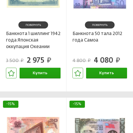
ПОВЕРНУТЬ
ПОВЕРНУТЬ
Банкнота 1 шиллинг 1942
Банкнота 50 тала 2012
года Японская
года Самоа
оккупация Океании
2 975
4 080
руб.
руб.
3 500
4 800
руб.
руб.
Купить
Купить
В корзине
В корзине
-15%
-15%