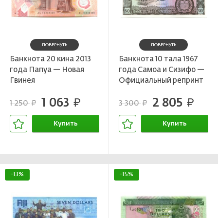
ПОВЕРНУТЬ
ПОВЕРНУТЬ
Банкнота 20 кина 2013
Банкнота 10 тала 1967
года Папуа — Новая
года Самоа и Сизифо —
Гвинея
Официальный репринт
2020 года
1 063
2 805
руб.
руб.
1 250
3 300
руб.
руб.
Купить
Купить
В корзине
В корзине
-13%
-15%