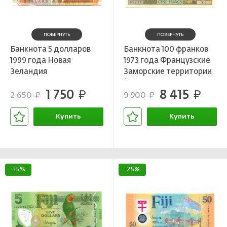
ПОВЕРНУТЬ
ПОВЕРНУТЬ
Банкнота 5 долларов
Банкнота 100 франков
1999 года Новая
1973 года Французские
Зеландия
Заморские территории
(Французская
1 750
8 415
руб.
Полинезия и Новая
руб.
2 650
9 900
руб.
руб.
Каледония)
Купить
Купить
В корзине
В корзине
-15%
-25%