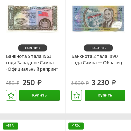
ПОВЕРНУТЬ
ПОВЕРНУТЬ
Банкнота 5 тала 1963
Банкнота 2 тала 1990
года Западное Самоа
года Самоа — Образец
-Официальный репринт
2020 года
250
3 230
руб.
руб.
450
3 800
руб.
руб.
Купить
Купить
В корзине
В корзине
-15%
-15%