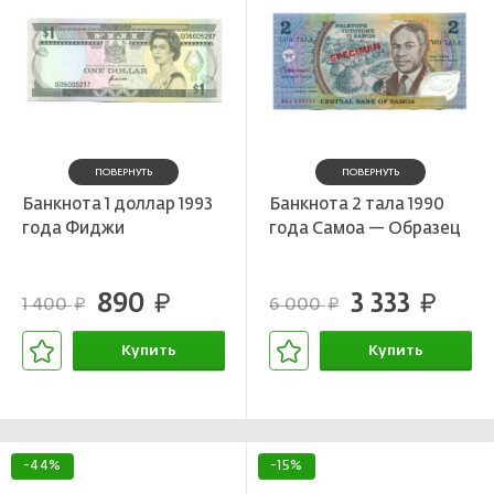
ПОВЕРНУТЬ
ПОВЕРНУТЬ
Банкнота 1 доллар 1993
Банкнота 2 тала 1990
года Фиджи
года Самоа — Образец
890
3 333
руб.
руб.
1 400
6 000
руб.
руб.
Купить
Купить
В корзине
В корзине
-44%
-15%