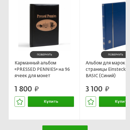
ПОВЕРНУТЬ
ПОВЕРНУТЬ
Карманный альбом
Альбом для марок на
«PRESSED PENNIES» на 96
страницы Einsteckb
ячеек для монет
BASIC (Синий)
диаметром до до 33 мм
LEUCHTTURM 33730
1 800
3 100
LEUCHTTURM 355642
руб.
руб.
Купить
Купить
В корзине
В корзин