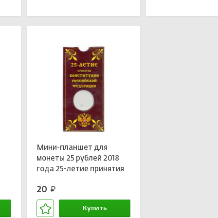
В корзине
В кор
Мини-планшет для
монеты 25 рублей 2018
года 25-летие принятия
Конституции Российской
20
руб.
Федерации
Купить