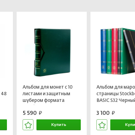
Альбом для монет с 10
Альбом для маро
 48
листами и защитным
страницы Stockb
шубером формата
BASIC S32 Черны
м
«Optima», Зеленый
LEUCHTTURM 33
5 590
3 100
руб.
руб.
LEUCHTTURM 320397
Купить
Купи