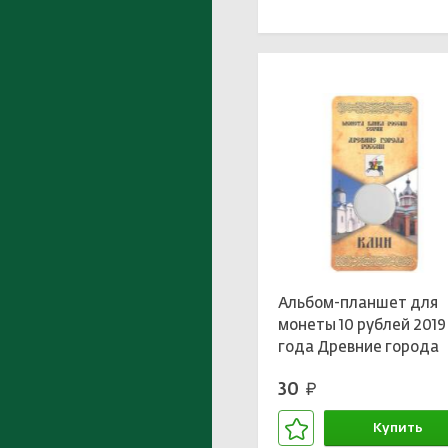
В корзине
Альбом-планшет для
монеты 10 рублей 2019
года Древние города
России — Клин
30
руб.
Купить