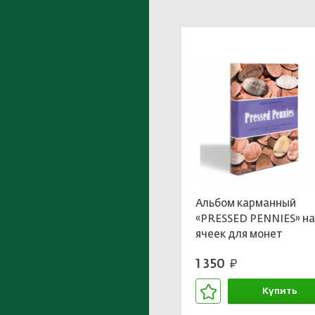
Альбом карманный
«PRESSED PENNIES» на
ячеек для монет
диаметром до до 33 м
1 350
руб.
LEUCHTTURM 342625
Купить