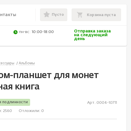
Пусто
онтакты
Корзина пуста
Отправка заказа
пн-вс:
10:00-18:00
на следующий
день
сессуары
Альбомы
ом-планшет для монет
ная книга
я подлинности
Арт. 0004-10711
и:
2560
Отложили:
0