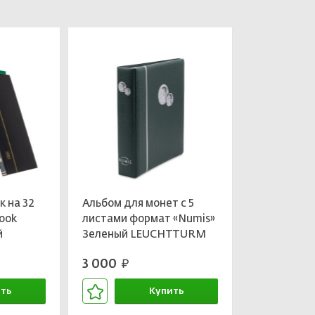
к на 32
Альбом для монет с 5
ook
листами формат «Numis»
й
Зеленый LEUCHTTURM
2685
300115
3 000
руб.
ть
Купить