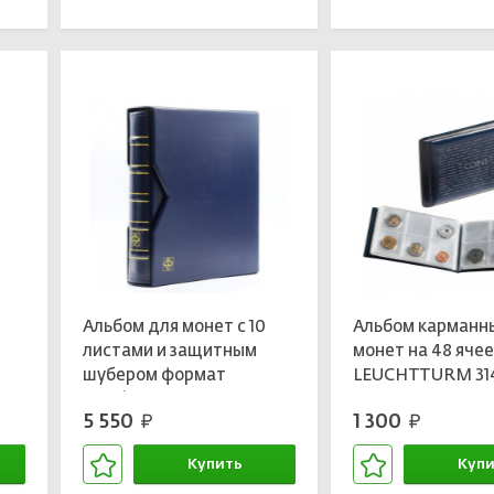
В корзине
В кор
Альбом для монет с 10
Альбом карманн
листами и защитным
монет на 48 яче
шубером формат
LEUCHTTURM 31
«Optima» Синий
5 550
1 300
руб.
руб.
Классический дизайн
LEUCHTTURM 321845
Купить
Купи