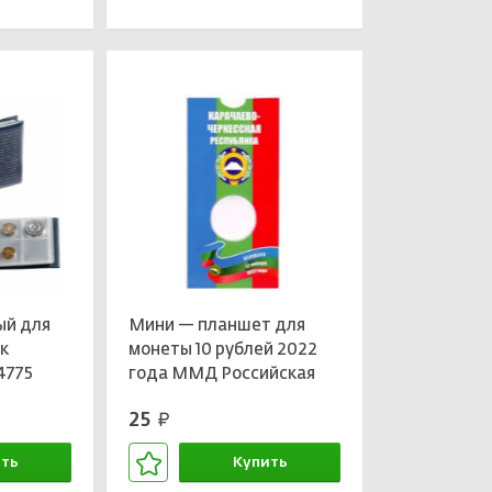
зине
В корзине
ый для
Мини — планшет для
ек
монеты 10 рублей 2022
4775
года ММД Российская
Федерация —
25
руб.
Карачаево-Черкесская
республика
ть
Купить