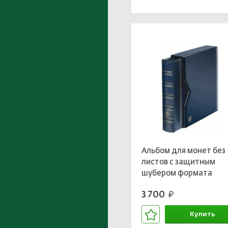
В корзине
Альбом для монет без
листов с защитным
шубером формата
«Optima» Синий
3 700
руб.
(LEUCHTTURM 313389)
Купить