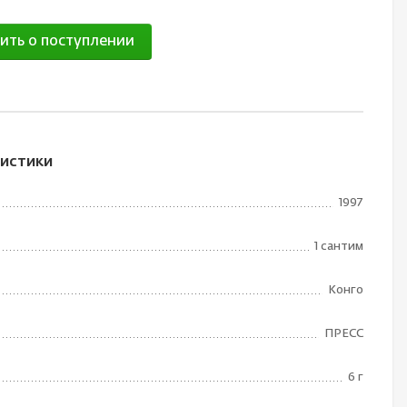
ить о поступлении
истики
1997
1 сантим
Конго
ПРЕСС
6 г