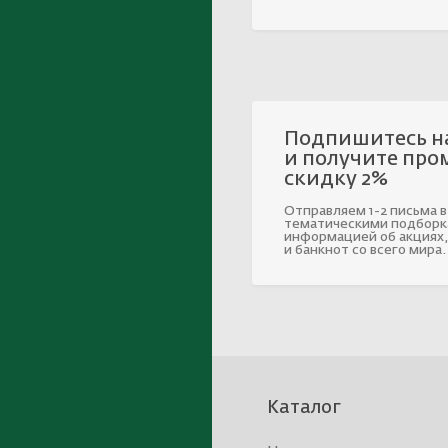
Подпишитесь н
и получите про
скидку 2%
Отправляем 1-2 письма в
тематическими подборк
информацией об акциях,
и банкнот со всего мира.
Каталог