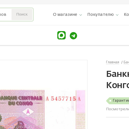
О магазине
Покупателю
К
Главная
Ба
Банкн
Конг
Гаранти
Посмотрел