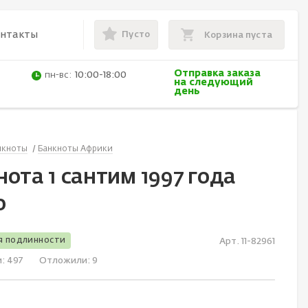
Пусто
онтакты
Корзина пуста
Отправка заказа
пн-вс:
10:00-18:00
на следующий
день
нкноты
Банкноты Африки
ота 1 сантим 1997 года
о
я подлинности
Арт. 11-82961
и:
497
Отложили:
9