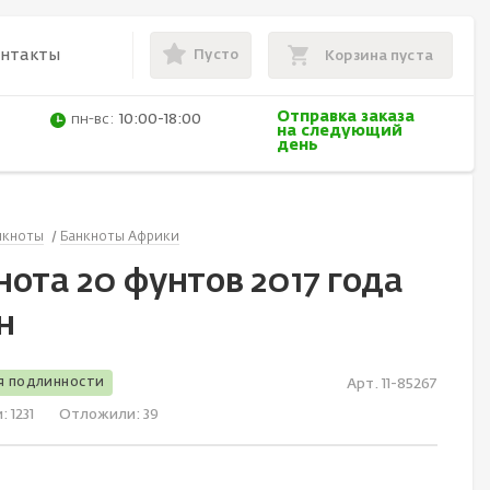
Пусто
онтакты
Корзина пуста
Отправка заказа
пн-вс:
10:00-18:00
на следующий
день
нкноты
Банкноты Африки
нота 20 фунтов 2017 года
н
я подлинности
Арт. 11-85267
и:
1231
Отложили:
39