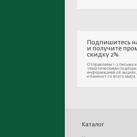
Подпишитесь н
и получите про
скидку 2%
Отправляем 1-2 письма в
тематическими подборк
информацией об акциях,
и банкнот со всего мира.
Каталог