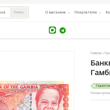
О магазине
Покупателю
К
Главная
Ба
Банкн
Гамб
Гаранти
Посмотрел