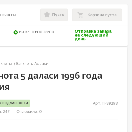
Пусто
онтакты
Корзина пуста
Отправка заказа
пн-вс:
10:00-18:00
на следующий
день
нкноты
Банкноты Африки
ота 5 даласи 1996 года
ия
я подлинности
Арт. 11-89298
и:
247
Отложили:
0