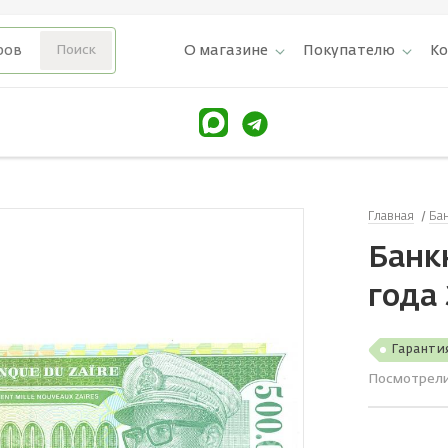
О магазине
Покупателю
К
Главная
Ба
Банк
года
Гаранти
Посмотрел