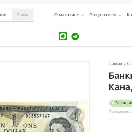
О магазине
Покупателю
К
Главная
Ба
Банкн
Кана
Гаранти
Посмотрел