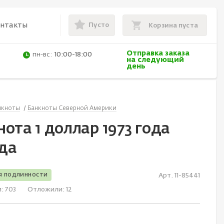
Пусто
онтакты
Корзина пуста
Отправка заказа
пн-вс:
10:00-18:00
на следующий
день
нкноты
Банкноты Северной Америки
ота 1 доллар 1973 года
да
я подлинности
Арт. 11-85441
и:
703
Отложили:
12