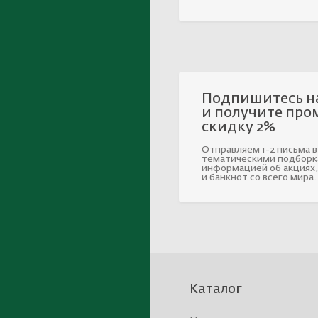
Подпишитесь н
и получите про
скидку 2%
Отправляем 1-2 письма в
тематическими подборк
информацией об акциях,
и банкнот со всего мира.
Каталог