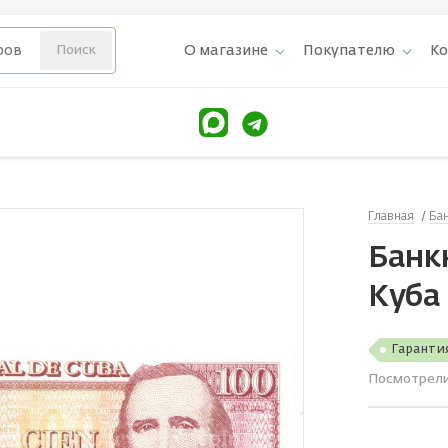
О магазине
Покупателю
К
Главная
Ба
Банкн
Куба
Гаранти
Посмотрел