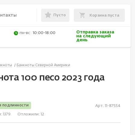
Пусто
онтакты
Корзина пуста
Отправка заказа
пн-вс:
10:00-18:00
на следующий
день
нкноты
Банкноты Северной Америки
ота 100 песо 2023 года
я подлинности
Арт. 11-87554
и:
1379
Отложили:
12