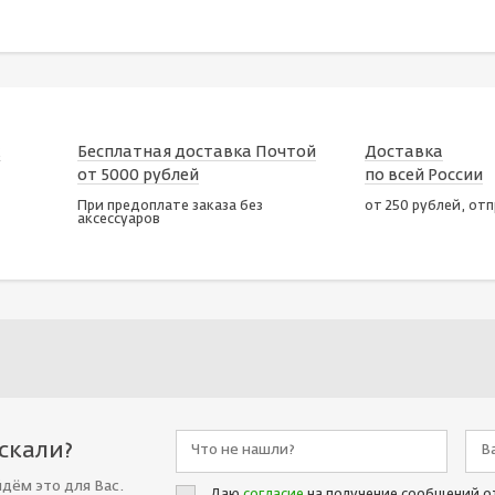
х
Бесплатная доставка Почтой
Доставка
от 5000 рублей
по всей России
При предоплате заказа без
от 250 рублей, от
аксессуаров
искали?
йдём это для Вас.
Даю
согласие
на получение сообщений о