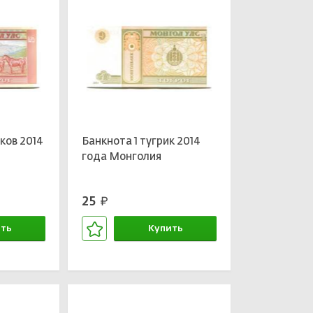
ков 2014
Банкнота 1 тугрик 2014
года Монголия
25
руб.
ть
Купить
зине
В корзине