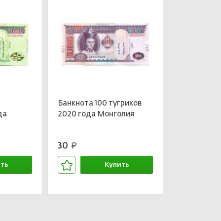
Банкнота 100 тугриков
да
2020 года Монголия
30
руб.
ть
Купить
зине
В корзине