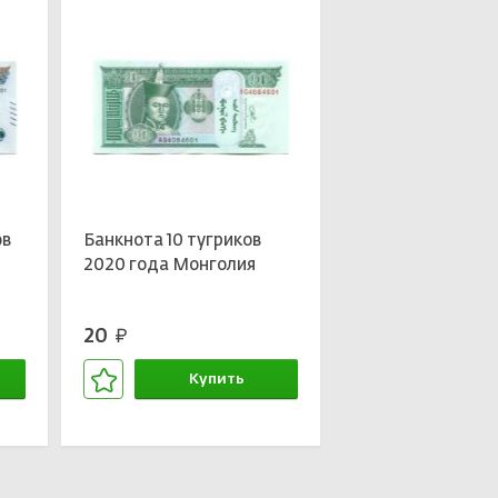
ов
Банкнота 10 тугриков
2020 года Монголия
20
руб.
Купить
В корзине