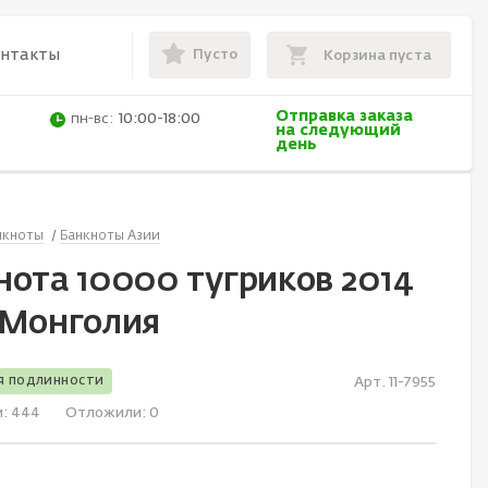
Пусто
онтакты
Корзина пуста
Отправка заказа
пн-вс:
10:00-18:00
на следующий
день
нкноты
Банкноты Азии
нота 10000 тугриков 2014
 Монголия
я подлинности
Арт. 11-7955
и:
444
Отложили:
0