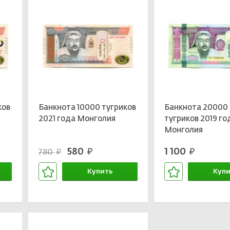
ков
Банкнота 10000 тугриков
Банкнота 20000
2021 года Монголия
тугриков 2019 го
Монголия
580
1 100
780
руб.
руб.
руб.
Купить
Купи
В корзине
В кор