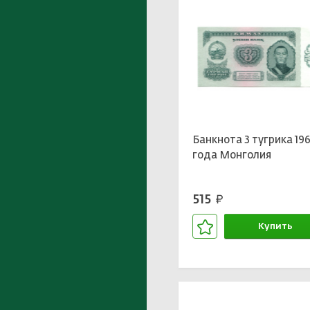
Банкнота 3 тугрика 19
года Монголия
515
руб.
Купить
В корзине