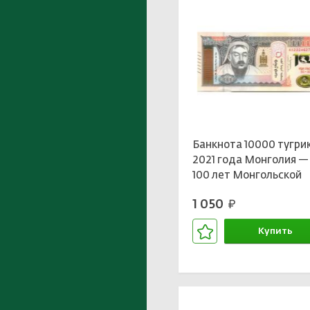
Банкнота 10000 тугри
2021 года Монголия —
100 лет Монгольской
народной революции
1 050
руб.
Купить
В корзине