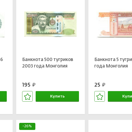
66
Банкнота 500 тугриков
Банкнота 5 тугри
2003 года Монголия
года Монголия
195
25
руб.
руб.
Купить
Купи
В корзине
В кор
-26%