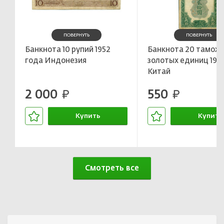
ПОВЕРНУТЬ
ПОВЕРНУТЬ
Банкнота 10 рупий 1952
Банкнота 20 тамож
года Индонезия
золотых единиц 193
Китай
2 000
550
руб.
руб.
Купить
Купить
В корзине
В корзин
Смотреть все